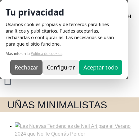
Tu privacidad
Envio Gratis
en pedidos superiores a 75€ | Entrega en 24H
Usamos cookies propias y de terceros para fines
analíticos y publicitarios. Puedes aceptarlas,
rechazarlas o configurarlas. Las necesarias se usan
para que el sitio funcione.
Más info en la
Política de cookies
.
Rechazar
Configurar
Aceptar todo
UÑAS MINIMALISTAS