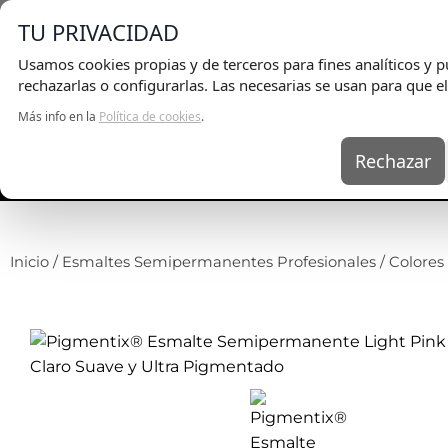
E
TU PRIVACIDAD
Usamos cookies propias y de terceros para fines analíticos y pu
rechazarlas o configurarlas. Las necesarias se usan para que el
Más info en la
Política de cookies
.
Rechazar
UÑAS
KITS
EQ
Inicio
/
Esmaltes Semipermanentes Profesionales
/
Colore