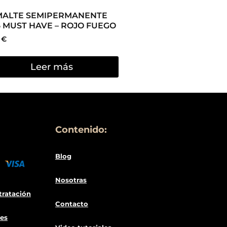
MALTE SEMIPERMANENTE
 MUST HAVE – ROJO FUEGO
5
€
Leer más
Contenido:
Blog
Nosotras
tratació
n
Contacto
es