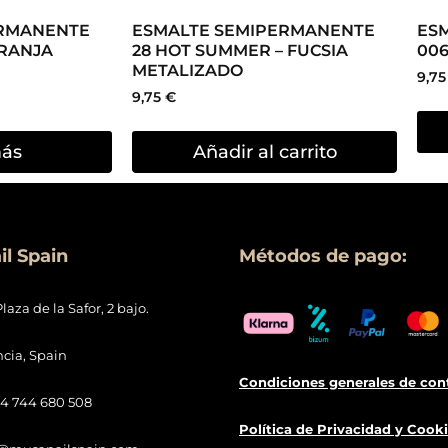
ERMANENTE
ESMALTE SEMIPERMANENTE
ES
ARANJA
28 HOT SUMMER – FUCSIA
006
METALIZADO
9,7
9,75
€
más
Añadir al carrito
l Spain
Métodos de pago:
Plaza de la Safor, 2 bajo.
ncia, Spain
Condiciones generales de con
34 744 680 508
Política de
Privacidad
y Cooki