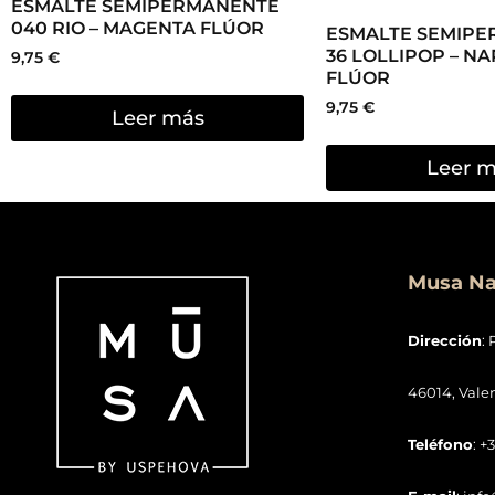
ESMALTE SEMIPERMANENTE
040 RIO – MAGENTA FLÚOR
ESMALTE SEMIP
36 LOLLIPOP – N
9,75
€
FLÚOR
9,75
€
Leer más
Leer 
Musa Nai
Dirección
: 
46014, Vale
Teléfono
: +