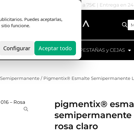
nvio Gratis
en pedidos superiores a 75€ | Entrega en 2
blicitarios. Puedes aceptarlas,
M
 sitio funcione.
Configurar
Aceptar todo
UIPOS
HERRAMIENTAS
PESTAÑAS y CEJAS
s Semipermanente
/ Pigmentix® Esmalte Semipermanente Lig
pigmentix® esma
semipermanente l
rosa claro