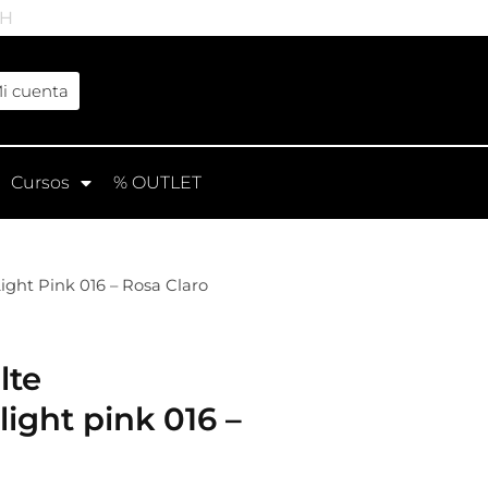
4H
i cuenta
Cursos
% OUTLET
ht Pink 016 – Rosa Claro
lte
ight pink 016 –