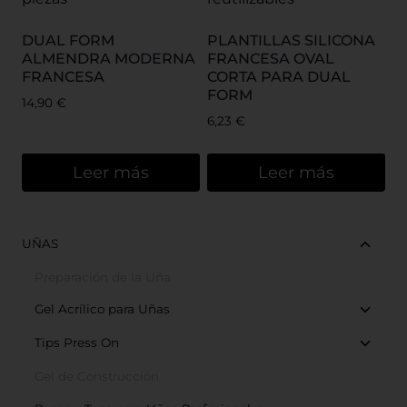
DUAL FORM
PLANTILLAS SILICONA
ALMENDRA MODERNA
FRANCESA OVAL
FRANCESA
CORTA PARA DUAL
FORM
14,90
€
6,23
€
Leer más
Leer más
UÑAS
Preparación de la Uña
Gel Acrílico para Uñas
Tips Press On
Gel de Construcción