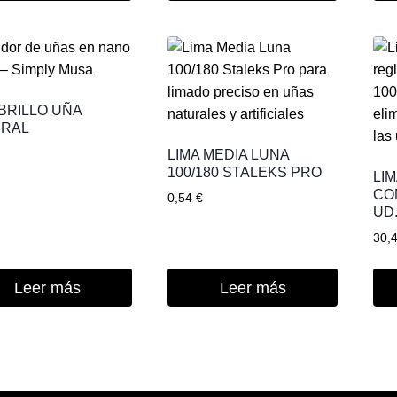
 BRILLO UÑA
URAL
LIMA MEDIA LUNA
100/180 STALEKS PRO
LI
CON
0,54
€
UD
30,
Leer más
Leer más