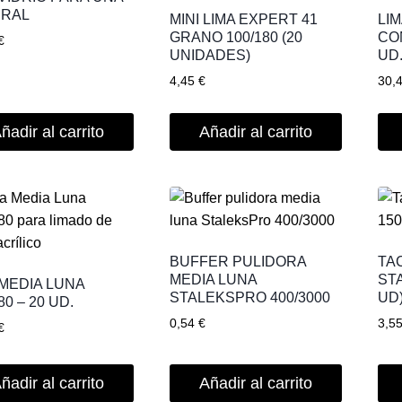
URAL
MINI LIMA EXPERT 41
LI
GRANO 100/180 (20
CON
€
UNIDADES)
UD
4,45
€
30,
ñadir al carrito
Añadir al carrito
BUFFER PULIDORA
TA
MEDIA LUNA
ST
 MEDIA LUNA
STALEKSPRO 400/3000
UD
80 – 20 UD.
0,54
€
3,5
€
ñadir al carrito
Añadir al carrito