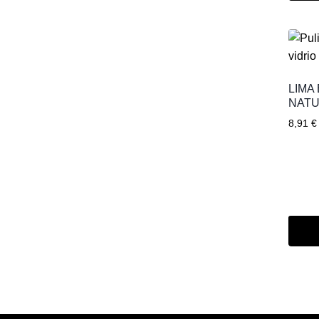
LIMA
NAT
8,91
€