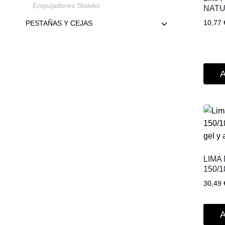
Empujadores Staleks
NAT
10,77
PESTAÑAS Y CEJAS
A
LIMA
150/1
30,49
A