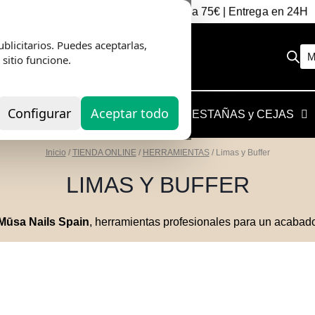
Envio Gratis
en pedidos superiores a 75€ | Entrega en 24H
blicitarios. Puedes aceptarlas,
M
 sitio funcione.
Configurar
Aceptar todo
QUIPOS
HERRAMIENTAS
PESTAÑAS y CEJAS
Inicio
/
TIENDA ONLINE
/
HERRAMIENTAS
/
Limas y Buffer
LIMAS Y BUFFER
Mūsa Nails Spain
, herramientas profesionales para un acabado