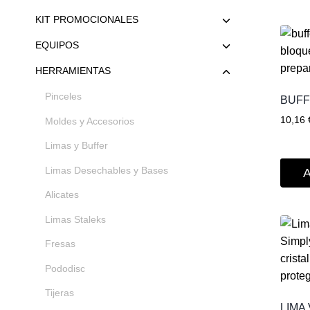
KIT PROMOCIONALES
EQUIPOS
HERRAMIENTAS
Pinceles
BUFF
10,16
Moldes y Accesorios
Limas y Buffer
Limas Desechables y Bases
A
Alicates
Limas Staleks
Fresas
Pododisc
Tijeras
LIMA