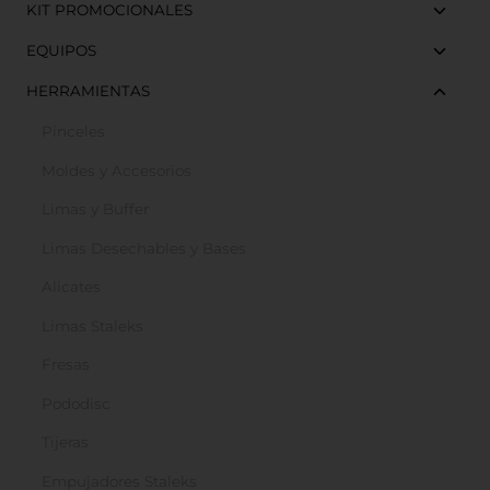
KIT PROMOCIONALES
EQUIPOS
HERRAMIENTAS
Pinceles
Moldes y Accesorios
Limas y Buffer
Limas Desechables y Bases
Alicates
Limas Staleks
Fresas
Pododisc
Tijeras
Empujadores Staleks