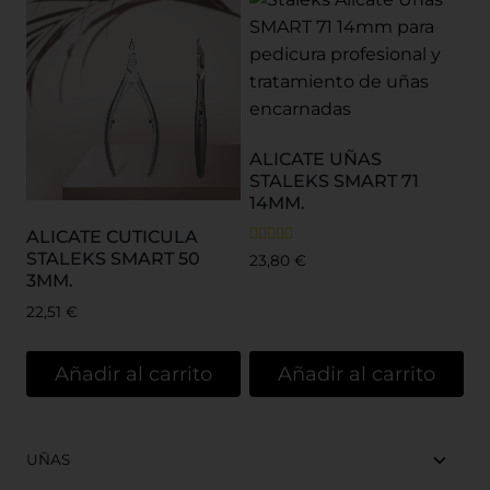
ALICATE UÑAS
STALEKS SMART 71
14MM.
ALICATE CUTICULA
Valorado
STALEKS SMART 50
23,80
€
con
3MM.
5.00
de 5
22,51
€
Añadir al carrito
Añadir al carrito
UÑAS