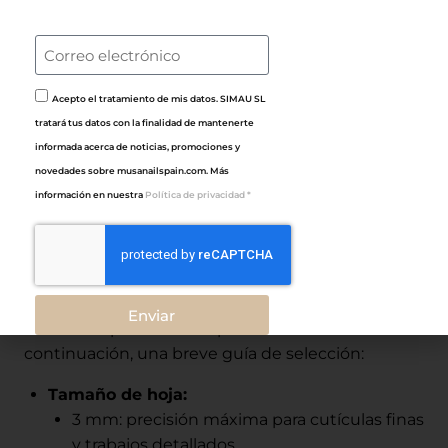
Staleks Pro Smart:
combinación ideal entre
calidad profesional y precio competitivo,
perfecta para técnicos que buscan versatilidad
y ligereza.
Acepto el tratamiento de mis datos. SIMAU SL
Staleks Classic:
línea de entrada profesional
tratará tus datos con la finalidad de mantenerte
con la calidad distintiva de la marca, ideal para
informada acerca de noticias, promociones y
estudiantes o uso personal avanzado.
novedades sobre musanailspain.com. Más
información en nuestra
Política de privacidad *
CÓMO ELEGIR EL ALICATE
STALEKS ADECUADO
Seleccionar el
alicate Staleks
correcto depende
del tipo de trabajo, del tamaño de la hoja y del
Enviar
nivel de experiencia del profesional. A
continuación, una breve guía de selección:
Tamaño de hoja:
3 mm: precisión máxima para cutículas finas
y trabajos detallados.