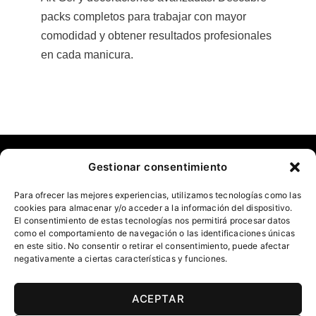
packs completos para trabajar con mayor
comodidad y obtener resultados profesionales
en cada manicura.
Gestionar consentimiento
ATENCIÓN AL CLIENTE
Para ofrecer las mejores experiencias, utilizamos tecnologías como las
info@musanailspain.com
MUSA SPAIN
AYUDA
cookies para almacenar y/o acceder a la información del dispositivo.
Teléfono:
+34 644 494 975
El consentimiento de estas tecnologías nos permitirá procesar datos
Conócenos
FAQ
MORE THAN NAILS
como el comportamiento de navegación o las identificaciones únicas
Whatsapp:
+34 744 680 508
en este sitio. No consentir o retirar el consentimiento, puede afectar
Colabora con nosotras
Envíos y Entregas
Uñas de Acrílico
negativamente a ciertas características y funciones.
PREFERENCIAS DE COOKIES
Ventajas exclusivas para
Cambios y Devoluciones
Uñas de Gel
profesionales
Contacto
Esmaltado Semipermanente
ACEPTAR
Blog