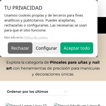
Envio Gratis
en pedidos superiores a 75€ |
TU PRIVACIDAD
Entrega en 24H
Usamos cookies propias y de terceros para fines
analíticos y publicitarios. Puedes aceptarlas,
rechazarlas o configurarlas. Las necesarias se usan
para que el sitio funcione.
Más info en la
Política de cookies
.
Inicio
/
TIENDA ONLINE
/
HERRAMIENTAS
/
Pinceles
Rechazar
PINCELES
Configurar
Aceptar todo
Explora la categoría de
Pinceles para uñas y nail
art
con herramientas de precisión para manicuras
y decoraciones únicas.