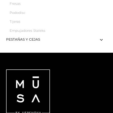
Fresas
Pododisc
Tijeras
Empujadores Staleks
PESTAÑAS Y CEJAS