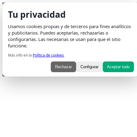
Saltar al contenido
Tu privacidad
Envio Gratis
en pedidos superiores a 75€ | Entrega en 24H
Usamos cookies propias y de terceros para fines analíticos
Whatsapp
Envelope
Instagram
Tiktok
y publicitarios. Puedes aceptarlas, rechazarlas o
configurarlas. Las necesarias se usan para que el sitio
funcione.
Más info en la
Política de cookies
.
Rechazar
Configurar
Aceptar todo