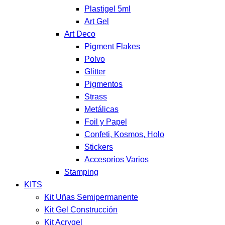
Plastigel 5ml
Art Gel
Art Deco
Pigment Flakes
Polvo
Glitter
Pigmentos
Strass
Metálicas
Foil y Papel
Confeti, Kosmos, Holo
Stickers
Accesorios Varios
Stamping
KITS
Kit Uñas Semipermanente
Kit Gel Construcción
Kit Acrygel