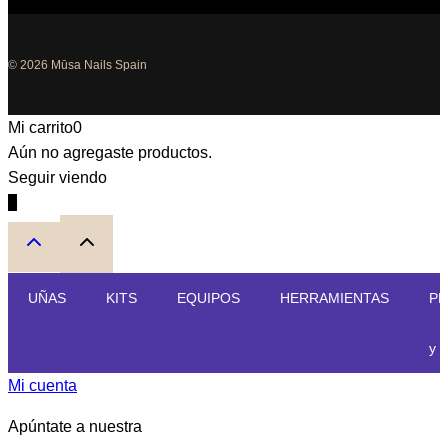
© 2026 Mūsa Nails Spain
Mi carrito
0
Aún no agregaste productos.
Seguir viendo
0
UÑAS
KITS
EQUIPOS
HERRAMIENTAS
PE
y 
Mi cuenta
Apúntate a nuestra