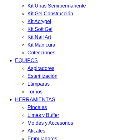
Kit Uñas Semipermanente
Kit Gel Construcción
Kit Acrygel
Kit Soft Gel
Kit Nail Art
Kit Manicura
Colecciones
EQUIPOS
Aspiradores
Esterilización
Lámparas
Tornos
HERRAMIENTAS
Pinceles
Limas y Buffer
Moldes y Accesorios
Alicates
Empujadores