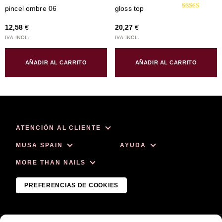
pincel ombre 06
gloss top
Valorado
con
12,58
€
20,27
€
5.00
de 5
IVA INCL.
IVA INCL.
AÑADIR AL CARRITO
AÑADIR AL CARRITO
ATENCIÓN AL CLIENTE
info@musanailspain.com
MUSA SPAIN
AYUDA
Teléfono:
+34 644 494 975
Conócenos
FAQ
MORE THAN NAILS
Whatsapp:
+34 744 680 508
Colabora con nosotras
Envíos y Entregas
Uñas de Acrílico
PREFERENCIAS DE COOKIES
Ventajas exclusivas para
Cambios y Devoluciones
Uñas de Gel
profesionales
Contacto
Esmaltado Semipermanente
Blog