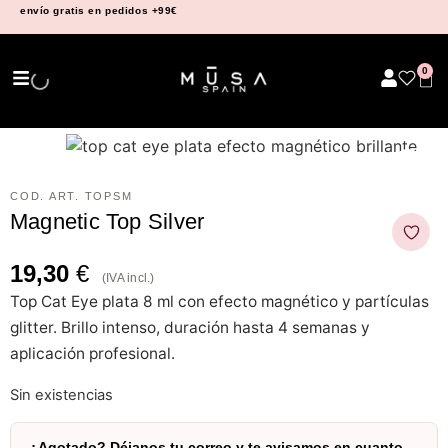
envío
gratis
en pedidos +99€
0
INICIO
/
BASES Y TOPS PARA UÑAS PROFESIONALES
/
TOPS CON EFECTO
/
MAGNETIC TOP SILVER
COD. ART.
TOPSM
Magnetic Top Silver
19,30
€
(IVA incl.)
Top Cat Eye plata 8 ml con efecto magnético y partículas
glitter. Brillo intenso, duración hasta 4 semanas y
aplicación profesional.
Sin existencias
¿Agotado? Déjanos tu correo y te avisamos en cuanto