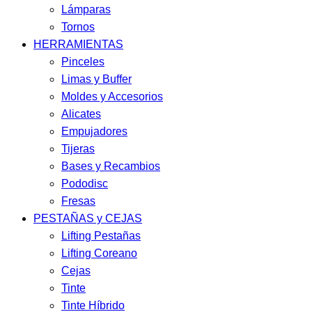
Lámparas
Tornos
HERRAMIENTAS
Pinceles
Limas y Buffer
Moldes y Accesorios
Alicates
Empujadores
Tijeras
Bases y Recambios
Pododisc
Fresas
PESTAÑAS y CEJAS
Lifting Pestañas
Lifting Coreano
Cejas
Tinte
Tinte Híbrido