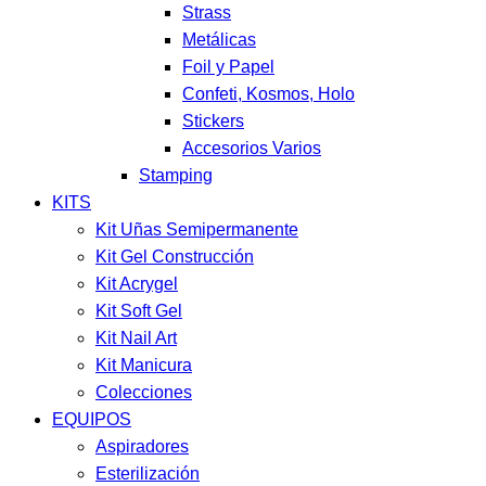
Strass
Metálicas
Foil y Papel
Confeti, Kosmos, Holo
Stickers
Accesorios Varios
Stamping
KITS
Kit Uñas Semipermanente
Kit Gel Construcción
Kit Acrygel
Kit Soft Gel
Kit Nail Art
Kit Manicura
Colecciones
EQUIPOS
Aspiradores
Esterilización