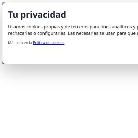
Saltar al contenido
Tu privacidad
Envio Gratis
en pedidos superiores a 75€ | Entrega en 24H
Usamos cookies propias y de terceros para fines analíticos y p
Whatsapp
Envelope
Instagram
Tiktok
rechazarlas o configurarlas. Las necesarias se usan para que e
Más info en la
Política de cookies
.