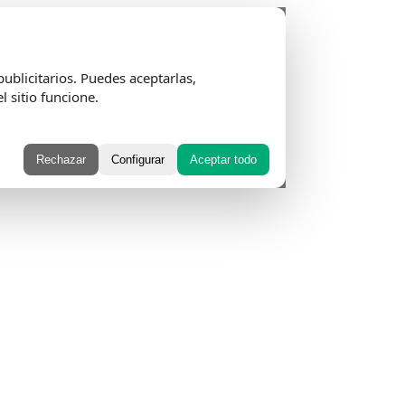
ublicitarios. Puedes aceptarlas,
l sitio funcione.
Rechazar
Configurar
Aceptar todo