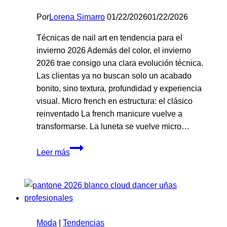
Por
Lorena Simarro
01/22/2026
01/22/2026
Técnicas de nail art en tendencia para el
invierno 2026 Además del color, el invierno
2026 trae consigo una clara evolución técnica.
Las clientas ya no buscan solo un acabado
bonito, sino textura, profundidad y experiencia
visual. Micro french en estructura: el clásico
reinventado La french manicure vuelve a
transformarse. La luneta se vuelve micro…
Tendencias
Leer más
de
nail
art
invierno
2026
Moda
|
Tendencias