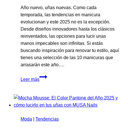
acertar
Año nuevo, uñas nuevas. Como cada
siempre
temporada, las tendencias en manicura
evolucionan y este 2025 no es la excepción.
Desde diseños innovadores hasta los clásicos
reinventados, las opciones para lucir unas
manos impecables son infinitas. Si estás
buscando inspiración para renovar tu estilo, aquí
tienes una selección de las 10 manicuras que
arrasarán este año….
Las
Leer más
manicuras
que
serán
tendencia
este
Moda
|
Tendencias
2025