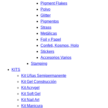
Pigment Flakes
Polvo
Glitter
Pigmentos
Strass
Metálicas
Foil y Papel
Confeti, Kosmos, Holo
Stickers
Accesorios Varios
Stamping
KITS
Kit Uñas Semipermanente
Kit Gel Construcción
Kit Acrygel
Kit Soft Gel
Kit Nail Art
Kit Manicura