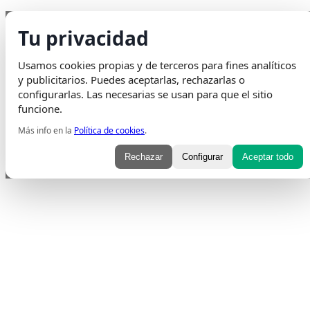
Saltar
Envio Gratis
en pedidos superiores a 75€ | Entrega en 24H
Tu privacidad
al
Whatsapp
Envelope
Instagram
Tiktok
contenido
Usamos cookies propias y de terceros para fines analíticos
y publicitarios. Puedes aceptarlas, rechazarlas o
configurarlas. Las necesarias se usan para que el sitio
funcione.
Más info en la
Política de cookies
.
Rechazar
Configurar
Aceptar todo