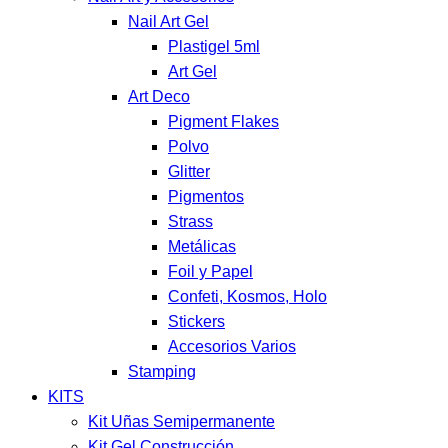
Nail Art Gel
Plastigel 5ml
Art Gel
Art Deco
Pigment Flakes
Polvo
Glitter
Pigmentos
Strass
Metálicas
Foil y Papel
Confeti, Kosmos, Holo
Stickers
Accesorios Varios
Stamping
KITS
Kit Uñas Semipermanente
Kit Gel Construcción