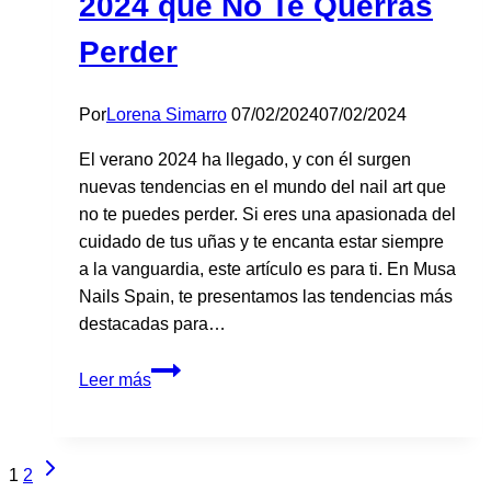
2024 que No Te Querrás
Perder
Por
Lorena Simarro
07/02/2024
07/02/2024
El verano 2024 ha llegado, y con él surgen
nuevas tendencias en el mundo del nail art que
no te puedes perder. Si eres una apasionada del
cuidado de tus uñas y te encanta estar siempre
a la vanguardia, este artículo es para ti. En Musa
Nails Spain, te presentamos las tendencias más
destacadas para…
Las
Leer más
Nuevas
Tendencias
de
Siguiente
Navegación
1
2
Nail