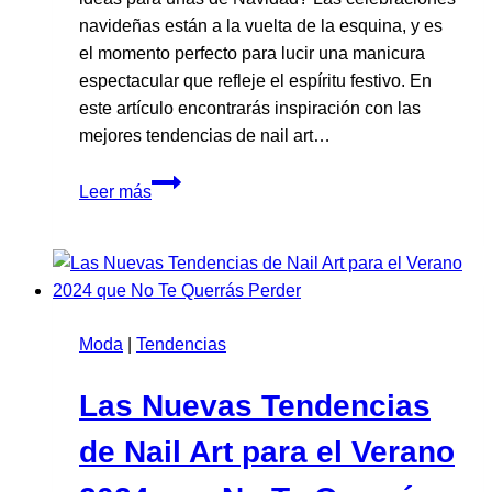
navideñas están a la vuelta de la esquina, y es
el momento perfecto para lucir una manicura
espectacular que refleje el espíritu festivo. En
este artículo encontrarás inspiración con las
mejores tendencias de nail art…
Ideas
Leer más
para
uñas
de
Navidad:
las
Moda
|
Tendencias
mejores
tendencias
Las Nuevas Tendencias
para
brillar
de Nail Art para el Verano
estas
fiestas