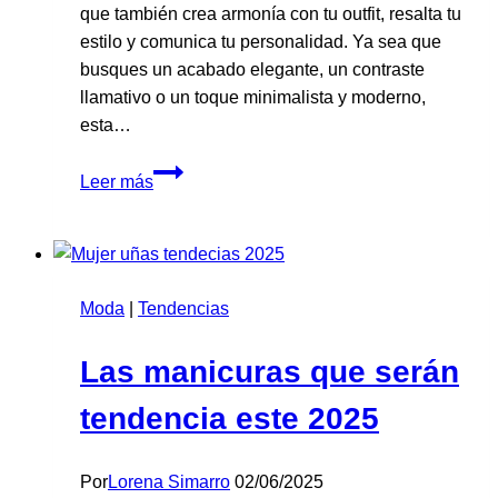
que también crea armonía con tu outfit, resalta tu
estilo y comunica tu personalidad. Ya sea que
busques un acabado elegante, un contraste
llamativo o un toque minimalista y moderno,
esta…
Cómo
Leer más
combinar
el
esmalte
de
Moda
|
Tendencias
uñas
con
Las manicuras que serán
tu
outfit:
tendencia este 2025
guía
completa
para
Por
Lorena Simarro
02/06/2025