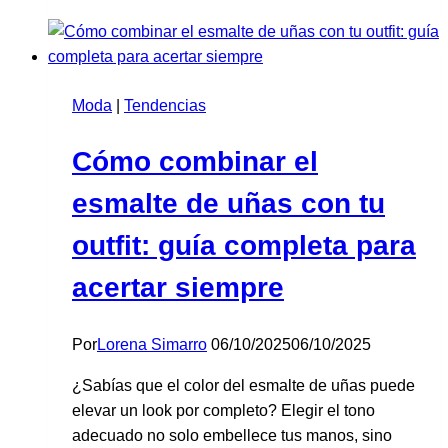
cae
la
nieve
Moda
|
Tendencias
Cómo combinar el
esmalte de uñas con tu
outfit: guía completa para
acertar siempre
Por
Lorena Simarro
06/10/2025
06/10/2025
¿Sabías que el color del esmalte de uñas puede
elevar un look por completo? Elegir el tono
adecuado no solo embellece tus manos, sino