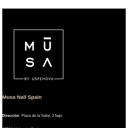
página
Art
de
para
el
página
Verano
2024
que
No
Te
Querrás
Perder
Musa Nail Spain
Dirección
: Plaza de la Safor, 2 bajo.