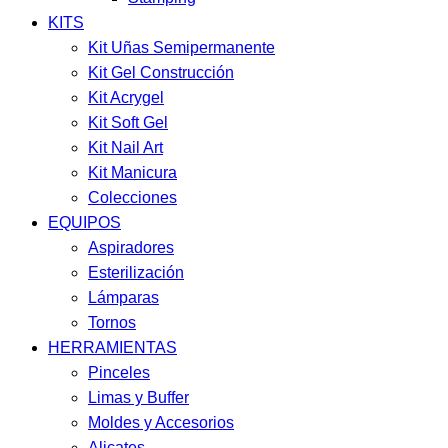
KITS
Kit Uñas Semipermanente
Kit Gel Construcción
Kit Acrygel
Kit Soft Gel
Kit Nail Art
Kit Manicura
Colecciones
EQUIPOS
Aspiradores
Esterilización
Lámparas
Tornos
HERRAMIENTAS
Pinceles
Limas y Buffer
Moldes y Accesorios
Alicates