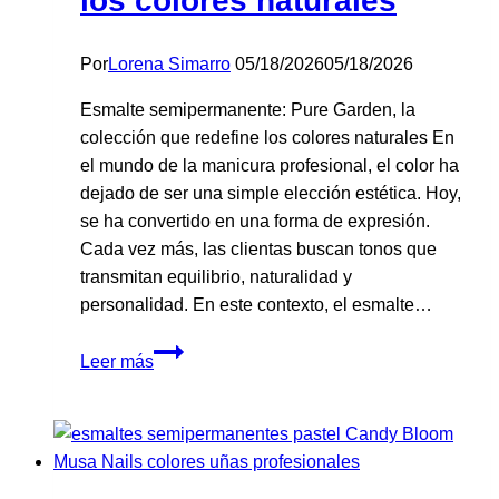
los colores naturales
Por
Lorena Simarro
05/18/2026
05/18/2026
Esmalte semipermanente: Pure Garden, la
colección que redefine los colores naturales En
el mundo de la manicura profesional, el color ha
dejado de ser una simple elección estética. Hoy,
se ha convertido en una forma de expresión.
Cada vez más, las clientas buscan tonos que
transmitan equilibrio, naturalidad y
personalidad. En este contexto, el esmalte…
Pure
Leer más
Garden,
la
colección
que
redefine