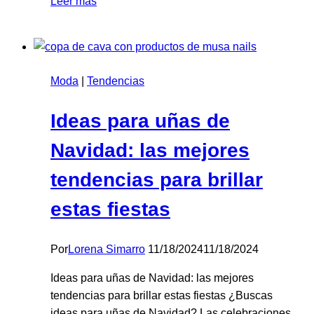
Leer más
Mousse:
El
Color
Pantone
Moda
|
Tendencias
del
Año
Ideas para uñas de
2025
y
Navidad: las mejores
cómo
lucirlo
tendencias para brillar
en
tus
estas fiestas
uñas
con
Por
Lorena Simarro
11/18/2024
11/18/2024
MUSA
Nails
Ideas para uñas de Navidad: las mejores
tendencias para brillar estas fiestas ¿Buscas
ideas para uñas de Navidad? Las celebraciones