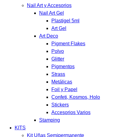
Nail Art y Accesorios
Nail Art Gel
Plastigel 5ml
Art Gel
Art Deco
Pigment Flakes
Polvo
Glitter
Pigmentos
Strass
Metálicas
Foil y Papel
Confeti, Kosmos, Holo
Stickers
Accesorios Varios
Stamping
KITS
Kit Uñas Semipermanente