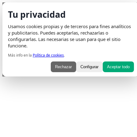
Saltar al contenido
Tu privacidad
Envio Gratis
en pedidos superiores a 75€ | Entrega en 24H
Usamos cookies propias y de terceros para fines analíticos
Whatsapp
Envelope
Instagram
Tiktok
y publicitarios. Puedes aceptarlas, rechazarlas o
configurarlas. Las necesarias se usan para que el sitio
funcione.
Más info en la
Política de cookies
.
Rechazar
Configurar
Aceptar todo