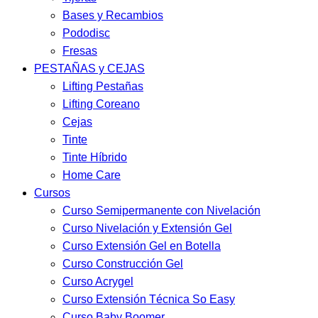
Bases y Recambios
Pododisc
Fresas
PESTAÑAS y CEJAS
Lifting Pestañas
Lifting Coreano
Cejas
Tinte
Tinte Híbrido
Home Care
Cursos
Curso Semipermanente con Nivelación
Curso Nivelación y Extensión Gel
Curso Extensión Gel en Botella
Curso Construcción Gel
Curso Acrygel
Curso Extensión Técnica So Easy
Curso Baby Boomer