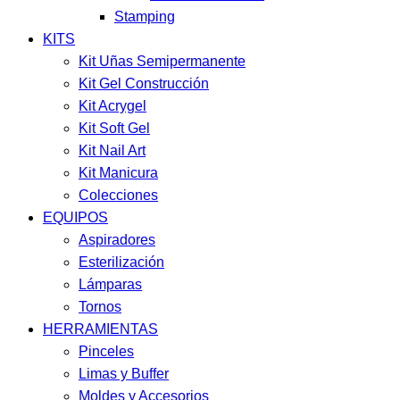
Stamping
KITS
Kit Uñas Semipermanente
Kit Gel Construcción
Kit Acrygel
Kit Soft Gel
Kit Nail Art
Kit Manicura
Colecciones
EQUIPOS
Aspiradores
Esterilización
Lámparas
Tornos
HERRAMIENTAS
Pinceles
Limas y Buffer
Moldes y Accesorios