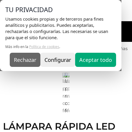
Envio Gratis
en pedidos superiores a 75€ |
TU PRIVACIDAD
Entrega en 24H
Usamos cookies propias y de terceros para fines
analíticos y publicitarios. Puedes aceptarlas,
rechazarlas o configurarlas. Las necesarias se usan
para que el sitio funcione.
Más info en la
Política de cookies
.
Inicio
/
EQUIPOS
/
Lámparas
/ Lámpara Rápida LED Uñas
Rechazar
Configurar
Aceptar todo
LÁMPARA RÁPIDA LED