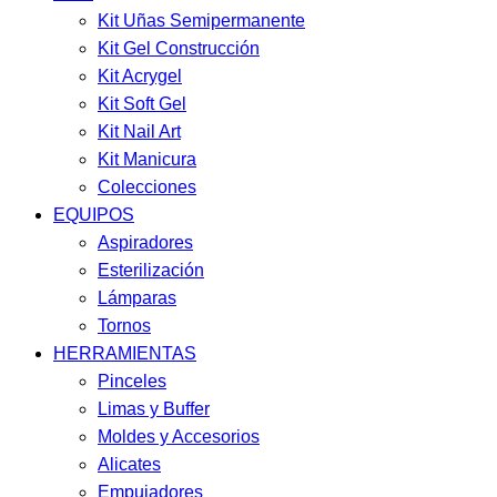
Kit Uñas Semipermanente
Kit Gel Construcción
Kit Acrygel
Kit Soft Gel
Kit Nail Art
Kit Manicura
Colecciones
EQUIPOS
Aspiradores
Esterilización
Lámparas
Tornos
HERRAMIENTAS
Pinceles
Limas y Buffer
Moldes y Accesorios
Alicates
Empujadores