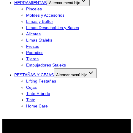
HERRAMIENTAS
Alternar menú hijo
Pinceles
Moldes y Accesorios
Limas y Buffer
Limas Desechables y Bases
Alicates
Limas Staleks
Fresas
Pododisc
Tijeras
Empujadores Staleks
PESTAÑAS Y CEJAS
Alternar menú hijo
Lifting Pestañas
Cejas
Tinte Híbrido
Tinte
Home Care