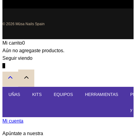
© 2026 Mūsa Nails Spain
Mi carrito
0
Aún no agregaste productos.
Seguir viendo
0
UÑAS
KITS
EQUIPOS
HERRAMIENTAS
PE
y 
Mi cuenta
Apúntate a nuestra