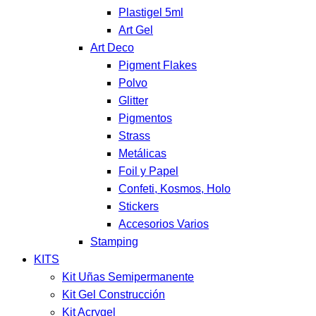
Plastigel 5ml
Art Gel
Art Deco
Pigment Flakes
Polvo
Glitter
Pigmentos
Strass
Metálicas
Foil y Papel
Confeti, Kosmos, Holo
Stickers
Accesorios Varios
Stamping
KITS
Kit Uñas Semipermanente
Kit Gel Construcción
Kit Acrygel