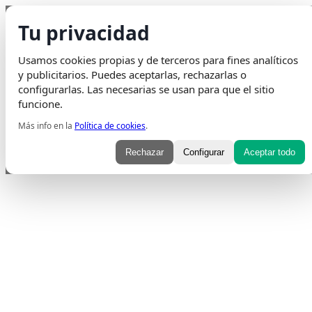
Saltar al contenido
Tu privacidad
Envio Gratis
en pedidos superiores a 75€ | Entrega en 24H
Usamos cookies propias y de terceros para fines analíticos
Whatsapp
Envelope
Instagram
Tiktok
y publicitarios. Puedes aceptarlas, rechazarlas o
configurarlas. Las necesarias se usan para que el sitio
funcione.
Más info en la
Política de cookies
.
Rechazar
Configurar
Aceptar todo