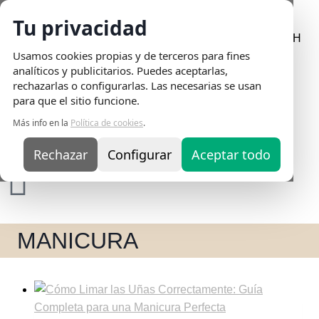
Tu privacidad
Envio Gratis
en pedidos superiores a 75€ | Entrega en 24H
Usamos cookies propias y de terceros para fines
analíticos y publicitarios. Puedes aceptarlas,
rechazarlas o configurarlas. Las necesarias se usan
para que el sitio funcione.
Más info en la
Política de cookies
.
Rechazar
Configurar
Aceptar todo
MANICURA