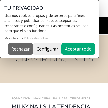
Envio Gratis
en pedidos superiores a 75€ |
TU PRIVACIDAD
Entrega en 24H
Usamos cookies propias y de terceros para fines
analíticos y publicitarios. Puedes aceptarlas,
rechazarlas o configurarlas. Las necesarias se usan
para que el sitio funcione.
Más info en la
Política de cookies
.
Rechazar
Configurar
Aceptar todo
UÑAS IRIDISCENTES
FORMACIÓN
|
MANICURA
|
NAIL ART
|
TENDENCIAS
MILKY NAILS: LA TENDENCIA