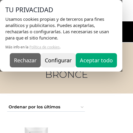
Envio Gratis
en pedidos superiores a 75€ |
TU PRIVACIDAD
Entrega en 24H
Usamos cookies propias y de terceros para fines
analíticos y publicitarios. Puedes aceptarlas,
rechazarlas o configurarlas. Las necesarias se usan
para que el sitio funcione.
Más info en la
Política de cookies
.
Rechazar
Configurar
Aceptar todo
Inicio
/
TIENDA ONLINE
/
Bronce
BRONCE