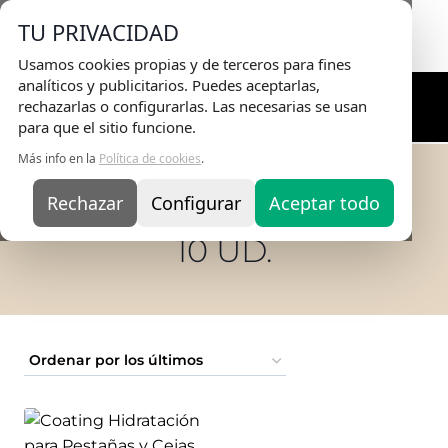
Envio Gratis
en pedidos superiores a 75€ |
TU PRIVACIDAD
Entrega en 24H
Usamos cookies propias y de terceros para fines
analíticos y publicitarios. Puedes aceptarlas,
rechazarlas o configurarlas. Las necesarias se usan
para que el sitio funcione.
Más info en la
Política de cookies
.
Rechazar
Configurar
Aceptar todo
Inicio
/
TIENDA ONLINE
/
10 ud.
10 UD.