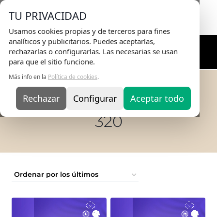
Envio Gratis
en pedidos superiores a 75€ |
TU PRIVACIDAD
Entrega en 24H
Usamos cookies propias y de terceros para fines
analíticos y publicitarios. Puedes aceptarlas,
rechazarlas o configurarlas. Las necesarias se usan
para que el sitio funcione.
Más info en la
Política de cookies
.
Rechazar
Configurar
Aceptar todo
Inicio
/
TIENDA ONLINE
/
320
320