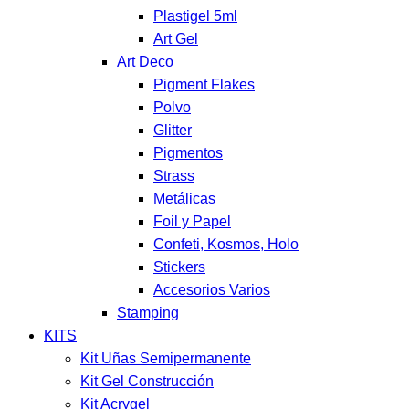
Plastigel 5ml
Art Gel
Art Deco
Pigment Flakes
Polvo
Glitter
Pigmentos
Strass
Metálicas
Foil y Papel
Confeti, Kosmos, Holo
Stickers
Accesorios Varios
Stamping
KITS
Kit Uñas Semipermanente
Kit Gel Construcción
Kit Acrygel