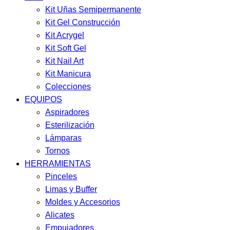
Kit Uñas Semipermanente
Kit Gel Construcción
Kit Acrygel
Kit Soft Gel
Kit Nail Art
Kit Manicura
Colecciones
EQUIPOS
Aspiradores
Esterilización
Lámparas
Tornos
HERRAMIENTAS
Pinceles
Limas y Buffer
Moldes y Accesorios
Alicates
Empujadores