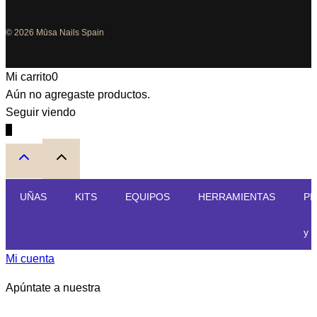
© 2026 Mūsa Nails Spain
Mi carrito
0
Aún no agregaste productos.
Seguir viendo
0
UÑAS
KITS
EQUIPOS
HERRAMIENTAS
PE
y 
Mi cuenta
Apúntate a nuestra