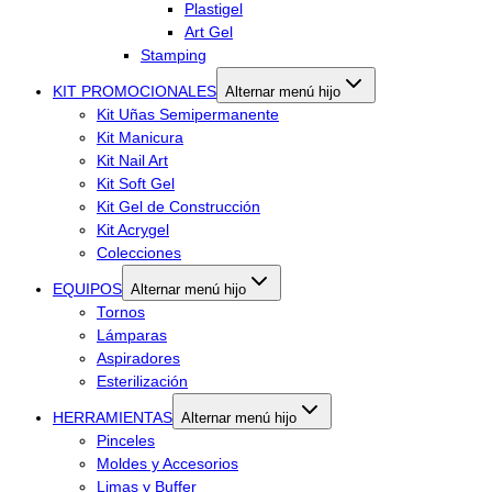
Plastigel
Art Gel
Stamping
KIT PROMOCIONALES
Alternar menú hijo
Kit Uñas Semipermanente
Kit Manicura
Kit Nail Art
Kit Soft Gel
Kit Gel de Construcción
Kit Acrygel
Colecciones
EQUIPOS
Alternar menú hijo
Tornos
Lámparas
Aspiradores
Esterilización
HERRAMIENTAS
Alternar menú hijo
Pinceles
Moldes y Accesorios
Limas y Buffer