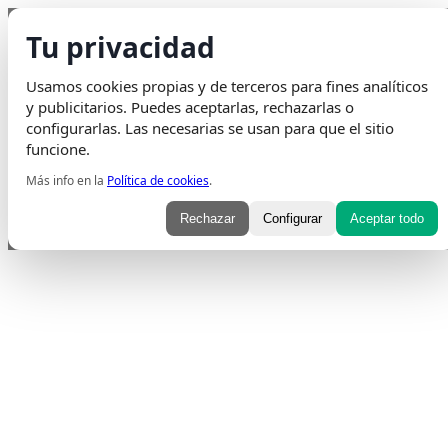
Saltar al contenido
Tu privacidad
Envio Gratis
en pedidos superiores a 75€ | Entrega en 24H
Usamos cookies propias y de terceros para fines analíticos
Whatsapp
Envelope
Instagram
Tiktok
y publicitarios. Puedes aceptarlas, rechazarlas o
configurarlas. Las necesarias se usan para que el sitio
funcione.
Más info en la
Política de cookies
.
Rechazar
Configurar
Aceptar todo