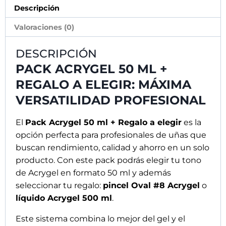
Descripción
Valoraciones (0)
DESCRIPCIÓN
PACK ACRYGEL 50 ML +
REGALO A ELEGIR: MÁXIMA
VERSATILIDAD PROFESIONAL
El
Pack Acrygel 50 ml + Regalo a elegir
es la
opción perfecta para profesionales de uñas que
buscan rendimiento, calidad y ahorro en un solo
producto. Con este pack podrás elegir tu tono
de Acrygel en formato 50 ml y además
seleccionar tu regalo:
pincel Oval #8 Acrygel
o
Apúntate a nuestra
líquido Acrygel 500 ml
.
NEWSLETTER
Este sistema combina lo mejor del gel y el
y recibirás un 10% de