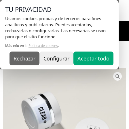
Envio Gratis
en pedidos superiores a 75€ |
TU PRIVACIDAD
Entrega en 24H
Usamos cookies propias y de terceros para fines
analíticos y publicitarios. Puedes aceptarlas,
rechazarlas o configurarlas. Las necesarias se usan
para que el sitio funcione.
Más info en la
Política de cookies
.
Inicio
/
Kits de Uñas Profesionales
/
Kit Acrygel
/ Pack
Acrygel 50 ml. + Regalo a Elegir
Rechazar
Configurar
Aceptar todo