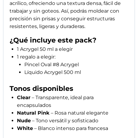
acrílico, ofreciendo una textura densa, fácil de
descuento
trabajar y sin goteos. Así, podrás moldear con
precisión sin prisas y conseguir estructuras
resistentes, ligeras y duraderas.
¿Qué incluye este pack?
Acepto el tratamiento de mis datos. SIMAU SL
1 Acrygel 50 ml a elegir
tratará tus datos con la finalidad de mantenerte
1 regalo a elegir:
informada acerca de noticias, promociones y
novedades sobre musanailspain.com. Más
Pincel Oval #8 Acrygel
información en nuestra
Política de privacidad *
Líquido Acrygel 500 ml
Enviar
Tonos disponibles
Clear
– Transparente, ideal para
encapsulados
Natural Pink
– Rosa natural elegante
Nude
– Tono versátil y sofisticado
White
– Blanco intenso para francesa