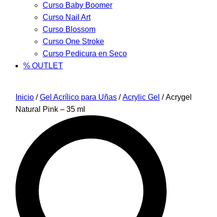
Curso Baby Boomer
Curso Nail Art
Curso Blossom
Curso One Stroke
Curso Pedicura en Seco
% OUTLET
Inicio
/
Gel Acrílico para Uñas
/
Acrylic Gel
/ Acrygel
Natural Pink – 35 ml