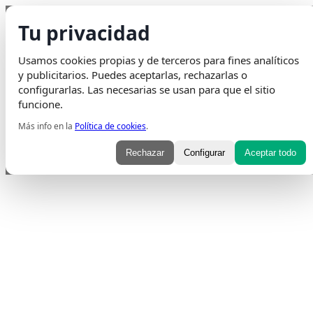
Saltar al contenido
Tu privacidad
Envio Gratis
en pedidos superiores a 75€ | Entrega en 24H
Usamos cookies propias y de terceros para fines analíticos
Whatsapp
Envelope
Instagram
Tiktok
y publicitarios. Puedes aceptarlas, rechazarlas o
configurarlas. Las necesarias se usan para que el sitio
funcione.
Más info en la
Política de cookies
.
Rechazar
Configurar
Aceptar todo