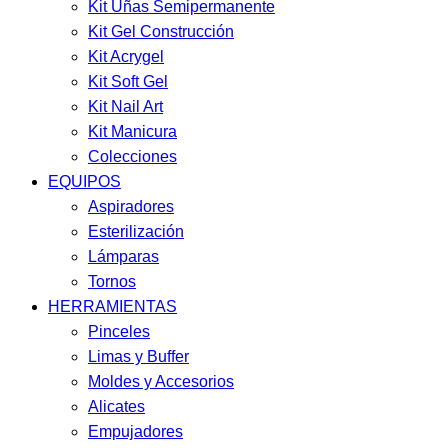
Kit Uñas Semipermanente
Kit Gel Construcción
Kit Acrygel
Kit Soft Gel
Kit Nail Art
Kit Manicura
Colecciones
EQUIPOS
Aspiradores
Esterilización
Lámparas
Tornos
HERRAMIENTAS
Pinceles
Limas y Buffer
Moldes y Accesorios
Alicates
Empujadores