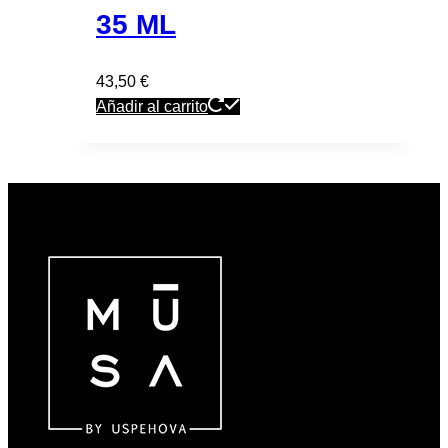
35 ML
43,50
€
Añadir al carrito