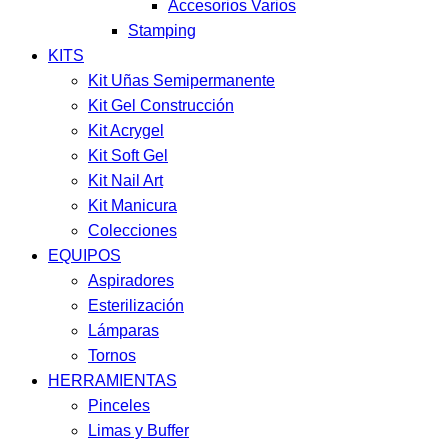
Accesorios Varios
Stamping
KITS
Kit Uñas Semipermanente
Kit Gel Construcción
Kit Acrygel
Kit Soft Gel
Kit Nail Art
Kit Manicura
Colecciones
EQUIPOS
Aspiradores
Esterilización
Lámparas
Tornos
HERRAMIENTAS
Pinceles
Limas y Buffer