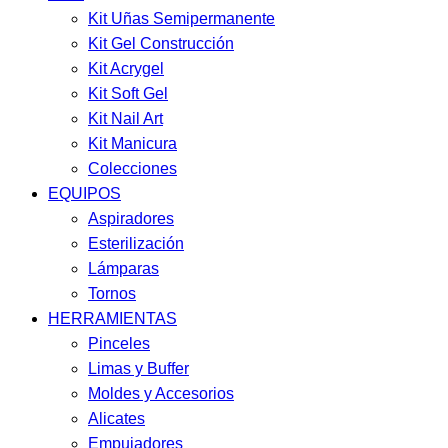
Kit Uñas Semipermanente
Kit Gel Construcción
Kit Acrygel
Kit Soft Gel
Kit Nail Art
Kit Manicura
Colecciones
EQUIPOS
Aspiradores
Esterilización
Lámparas
Tornos
HERRAMIENTAS
Pinceles
Limas y Buffer
Moldes y Accesorios
Alicates
Empujadores