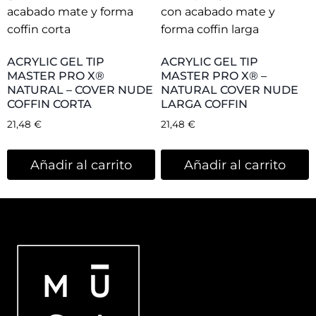
Musa Nail Spain
Dirección
: Plaza de la Safor, 2 bajo.
46014, Valencia, Spain
Teléfono
: +34 744 680 508
E-mail
:
info@musanailspain.com
Métodos de pago: