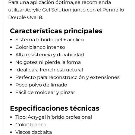
Flexibilidad: media
Longitudes recomendadas: cortas, medias y
extremas
Curado LED/UV: 60–90 segundos
Formato: 15 ml
Uso profesional
Cómo utilizar el producto
Opacizar suavemente la uña natural con lima
240.
Realizar la manicura y retirar las cutículas.
Desengrasar la uña con One Solution.
Aplicar Nail Prep para deshidratar la superficie.
Preparación según el tipo de uña:
Uñas normales: aplicar Bondix® bonder gel y
curar 60 segundos.