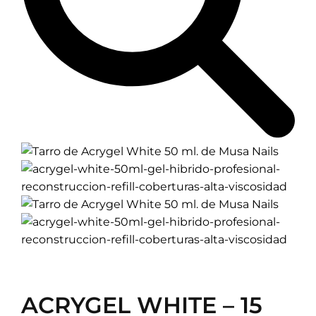
ML
21,76
€
Acrygel White 15 ml combina resistencia y
precisión en una fórmula híbrida blanco intenso,
ideal para french estructural, reconstrucción y
extensiones profesionales.
Sin existencias
Enviar correo electrónico
cuando haya exitencias