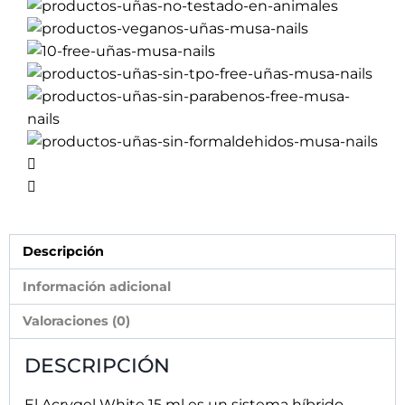
profesional que combina las mejores
propiedades del gel constructor y del acrílico
para ofrecer máxima resistencia, control y
durabilidad en la reconstrucción de uñas.
Su tono blanco intenso es perfecto para realizar
french estructural, baby boomer,
reconstrucciones elegantes y diseños
profesionales de alta definición. Gracias a su
textura de alta viscosidad, el producto
permanece estable durante toda la aplicación,
permitiendo moldear la estructura con total
precisión sin que se desplace o pierda la forma.
El Acrygel White 15 ml es ideal para:
Reconstrucción profesional de uñas
Extensiones cortas, medias y extremas
Refill y cobertura