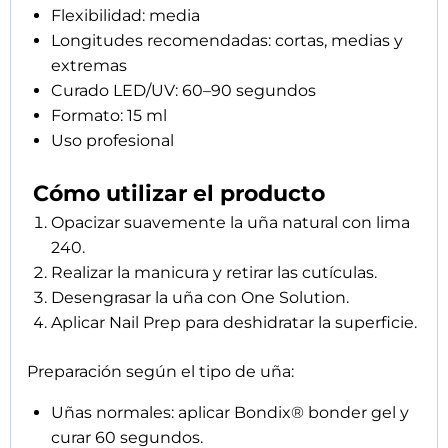
Uñas con problemas de adherencia: aplicar
primer ácido, dejar secar 20 segundos y
después aplicar Bondix® y curar 60 segundos.
Tomar una pequeña cantidad de Acrygel
White con la espátula.
Moldear el producto con pincel humedecido
en Acrylic Gel Solution.
Crear la estructura o extensión deseada.
Curar en lámpara LED/UV durante 60–90
segundos.
Limar y perfeccionar si es necesario.
Aplicar Top Gloss para sellar y aportar brillo.
COMPRADOS CONJUNTAMENTE