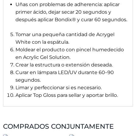
ACRYLIC GEL TIP
ACRYLIC GEL TIP
MASTER PRO X®
MASTER PRO X® SUNSET
FRANCESA BLANCA –
– ALMENDRA MEDIA
COFFIN LARGA
29,10
€
29,10
€
Añadir al carrito
Leer más