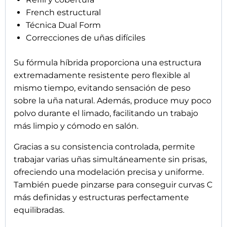
Para una aplicación óptima, se recomienda
utilizar Acrylic Gel Solution junto con el Pennello
Double Oval 8.
Características principales
Sistema híbrido gel + acrílico
Color blanco intenso
Alta resistencia y durabilidad
No gotea ni pierde la forma
Ideal para french estructural
Perfecto para reconstrucción y extensiones
Poco polvo de limado
Fácil de moldear y pinzar
Especificaciones técnicas
Tipo: Acrygel híbrido profesional
Color: blanco
Viscosidad: alta