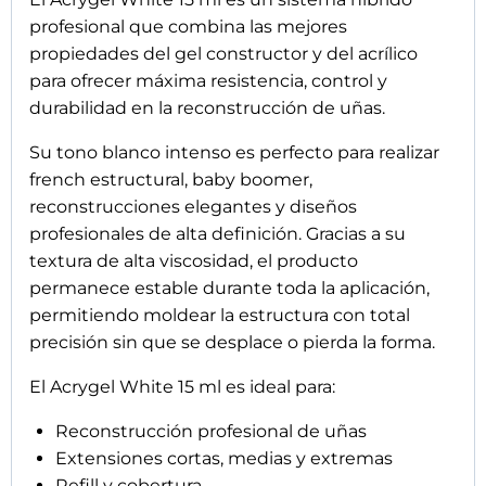
French estructural
Técnica Dual Form
Correcciones de uñas difíciles
Su fórmula híbrida proporciona una estructura
extremadamente resistente pero flexible al
mismo tiempo, evitando sensación de peso
sobre la uña natural. Además, produce muy poco
polvo durante el limado, facilitando un trabajo
más limpio y cómodo en salón.
Gracias a su consistencia controlada, permite
trabajar varias uñas simultáneamente sin prisas,
ofreciendo una modelación precisa y uniforme.
También puede pinzarse para conseguir curvas C
más definidas y estructuras perfectamente
equilibradas.