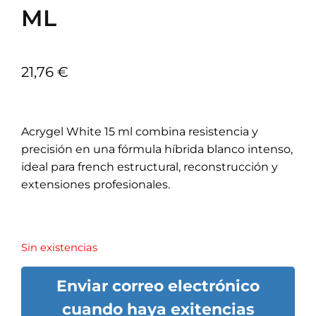
disponibles
SKU
ACRY34
Categorías
Acrylic Gel
,
Gel Acrílico para Uñas
Etiquetas
acrygel
,
HEMA FREE
,
TPO Free
Marca:
MUSA NAILS