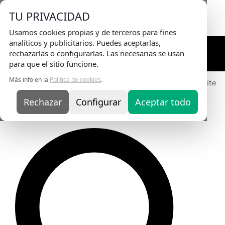
Envio Gratis
en pedidos superiores a 75€ |
TU PRIVACIDAD
Entrega en 24H
Usamos cookies propias y de terceros para fines
analíticos y publicitarios. Puedes aceptarlas,
rechazarlas o configurarlas. Las necesarias se usan
para que el sitio funcione.
Más info en la
Política de cookies
.
Rechazar
Configurar
Aceptar todo
ACRYGEL WHITE – 15