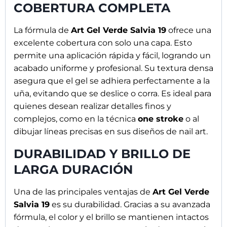
COBERTURA COMPLETA
La fórmula de
Art Gel Verde Salvia 19
ofrece una
excelente cobertura con solo una capa. Esto
permite una aplicación rápida y fácil, logrando un
acabado uniforme y profesional. Su textura densa
asegura que el gel se adhiera perfectamente a la
uña, evitando que se deslice o corra. Es ideal para
quienes desean realizar detalles finos y
complejos, como en la técnica
one stroke
o al
dibujar líneas precisas en sus diseños de nail art.
DURABILIDAD Y BRILLO DE
Apúntate a nuestra
LARGA DURACIÓN
NEWSLETTER
Una de las principales ventajas de
Art Gel Verde
y recibirás un 10% de
Salvia 19
es su durabilidad. Gracias a su avanzada
descuento
fórmula, el color y el brillo se mantienen intactos