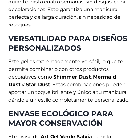
durante hasta cuatro semanas, sin desgastes ni
decoloraciones. Esto garantiza una manicura
perfecta y de larga duración, sin necesidad de
Acepto el tratamiento de mis datos. SIMAU SL
retoques.
tratará tus datos con la finalidad de mantenerte
VERSATILIDAD PARA DISEÑOS
informada acerca de noticias, promociones y
novedades sobre musanailspain.com. Más
PERSONALIZADOS
información en nuestra
Política de privacidad *
Este gel es extremadamente versátil, lo que te
Enviar
permite combinarlo con otros productos
decorativos como
Shimmer Dust
,
Mermaid
Dust
y
Star Dust
. Estas combinaciones pueden
aportar un toque brillante y único a tu manicura,
dándole un estilo completamente personalizado.
ENVASE ECOLÓGICO PARA
MAYOR CONSERVACIÓN
El envase de
Art Gel Verde Salvia
ha sido