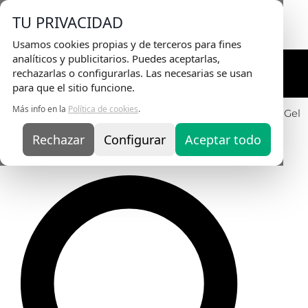
Envio Gratis
en pedidos superiores a 75€ |
TU PRIVACIDAD
Entrega en 24H
Usamos cookies propias y de terceros para fines
analíticos y publicitarios. Puedes aceptarlas,
rechazarlas o configurarlas. Las necesarias se usan
para que el sitio funcione.
Más info en la
Política de cookies
.
Inicio
/
Nail Art y Accesorios
/
Nail Art Gel
/
Art Gel
/ Art Gel
Verde Salvia 19
Rechazar
Configurar
Aceptar todo