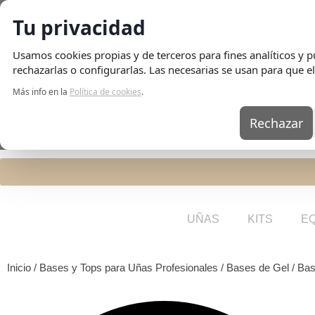
Tu privacidad
Envio Gratis
en pedidos superiores a 75€ | Entrega en 24H
Usamos cookies propias y de terceros para fines analíticos y pu
rechazarlas o configurarlas. Las necesarias se usan para que el
Más info en la
Política de cookies
.
Rechazar
UÑAS
KITS
E
Inicio
/
Bases y Tops para Uñas Profesionales
/
Bases de Gel
/ Bas