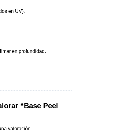
dos en UV).
 limar en profundidad.
alorar “Base Peel
una valoración.