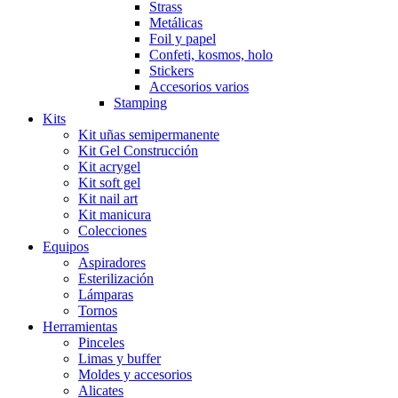
Strass
Metálicas
Foil y papel
Confeti, kosmos, holo
Stickers
Accesorios varios
Stamping
Kits
Kit uñas semipermanente
Kit Gel Construcción
Kit acrygel
Kit soft gel
Kit nail art
Kit manicura
Colecciones
Equipos
Aspiradores
Esterilización
Lámparas
Tornos
Herramientas
Pinceles
Limas y buffer
Moldes y accesorios
Alicates