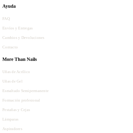
Ayuda
FAQ
Envíos y Entregas
Cambios y Devoluciones
Contacto
More Than Nails
Uñas de Acrílico
Uñas de Gel
Esmaltado Semipermanente
Formación profesional
Pestañas y Cejas
Lámparas
Aspiradores