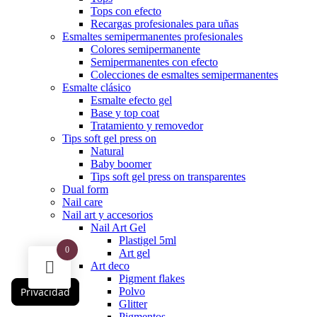
Tops con efecto
Recargas profesionales para uñas
Esmaltes semipermanentes profesionales
Colores semipermanente
Semipermanentes con efecto
Colecciones de esmaltes semipermanentes
Esmalte clásico
Esmalte efecto gel
Base y top coat
Tratamiento y removedor
Tips soft gel press on
Natural
Baby boomer
Tips soft gel press on transparentes
Dual form
Nail care
Nail art y accesorios
Nail Art Gel
Plastigel 5ml
0
Art gel
Art deco
Pigment flakes
Polvo
Privacidad
Glitter
Pigmentos