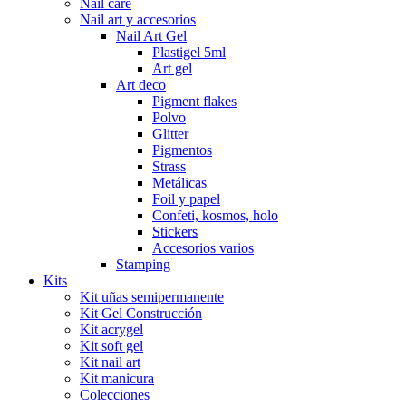
Nail care
Nail art y accesorios
Nail Art Gel
Plastigel 5ml
Art gel
Art deco
Pigment flakes
Polvo
Glitter
Pigmentos
Strass
Metálicas
Foil y papel
Confeti, kosmos, holo
Stickers
Accesorios varios
Stamping
Kits
Kit uñas semipermanente
Kit Gel Construcción
Kit acrygel
Kit soft gel
Kit nail art
Kit manicura
Colecciones