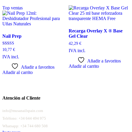
Top ventas
Recarga Overlay X ® Base
Nail Prep
Gel Clear
42,29
€
Valorado con
10,77
€
IVA incl.
5.00
IVA incl.
de 5
Añadir a favoritos
Añadir al carrito
Añadir a favoritos
Añadir al carrito
Atención al Cliente
info@musanailspain.com
Teléfono:
+34 644 494 975
Whatsapp:
+34 744 680 508