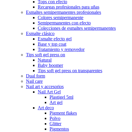
Tops con efecto
Recargas profesionales para uñas
Esmaltes semipermanentes profesionales
Colores semipermanente
Semipermanentes con efecto
Colecciones de esmaltes semipermanentes
Esmalte clásico
Esmalte efecto gel
Base y top coat
Tratamiento y removedor
Tips soft gel press on
Natural
Baby boomer
Tips soft gel press on transparentes
Dual form
Nail care
Nail art y accesorios
Nail Art Gel
Plastigel 5ml
Art gel
Art deco
Pigment flakes
Polvo
Glitter
Pigmentos