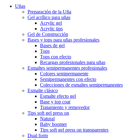
Uñas
Preparación de la Uña
Gel acrílico para uñas
Acrylic gel
Acrylic tips
Gel de Construcción
Bases y tops para uñas profesionales
Bases de gel
Tops
Tops con efecto
Recargas profesionales para uñas
Esmaltes semipermanentes profesionales
Colores semipermanente
Semipermanentes con efecto
Colecciones de esmaltes semipermanentes
Esmalte clásico
Esmalte efecto gel
Base y top coat
Tratamiento y removedor
Tips soft gel press on
Natural
Baby boomer
Tips soft gel press on transparentes
Dual form