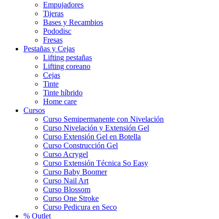
Empujadores
Tijeras
Bases y Recambios
Pododisc
Fresas
Pestañas y Cejas
Lifting pestañas
Lifting coreano
Cejas
Tinte
Tinte híbrido
Home care
Cursos
Curso Semipermanente con Nivelación
Curso Nivelación y Extensión Gel
Curso Extensión Gel en Botella
Curso Construcción Gel
Curso Acrygel
Curso Extensión Técnica So Easy
Curso Baby Boomer
Curso Nail Art
Curso Blossom
Curso One Stroke
Curso Pedicura en Seco
% Outlet