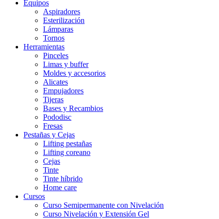
Equipos
Aspiradores
Esterilización
Lámparas
Tornos
Herramientas
Pinceles
Limas y buffer
Moldes y accesorios
Alicates
Empujadores
Tijeras
Bases y Recambios
Pododisc
Fresas
Pestañas y Cejas
Lifting pestañas
Lifting coreano
Cejas
Tinte
Tinte híbrido
Home care
Cursos
Curso Semipermanente con Nivelación
Curso Nivelación y Extensión Gel