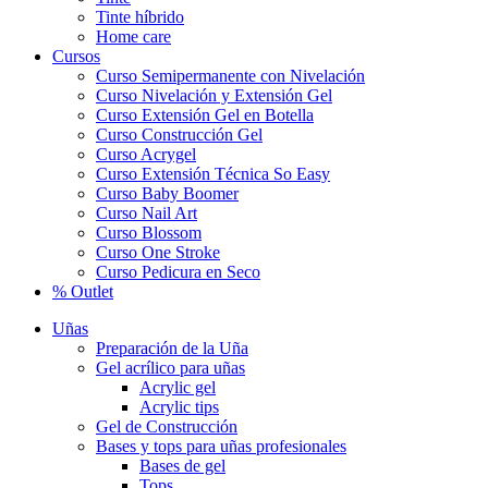
Tinte híbrido
Home care
Cursos
Curso Semipermanente con Nivelación
Curso Nivelación y Extensión Gel
Curso Extensión Gel en Botella
Curso Construcción Gel
Curso Acrygel
Curso Extensión Técnica So Easy
Curso Baby Boomer
Curso Nail Art
Curso Blossom
Curso One Stroke
Curso Pedicura en Seco
% Outlet
Uñas
Preparación de la Uña
Gel acrílico para uñas
Acrylic gel
Acrylic tips
Gel de Construcción
Bases y tops para uñas profesionales
Bases de gel
Tops