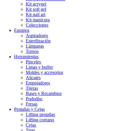
Kit acrygel
Kit soft gel
Kit nail art
Kit manicura
Colecciones
Equipos
Aspiradores
Esterilización
Lámparas
Tornos
Herramientas
Pinceles
Limas y buffer
Moldes y accesorios
Alicates
Empujadores
Tijeras
Bases y Recambios
Pododisc
Fresas
Pestañas y Cejas
Lifting pestañas
Lifting coreano
Cejas
Tinte