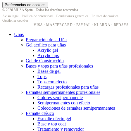
Preferencias de cookies
© 2026 MŪSA Spain · Todos los derechos reservados
Aviso legal
·
Política de privacidad
·
Condiciones generales
·
Política de cookies
·
Gestionar cookies
VISA · MASTERCARD · PAYPAL · KLARNA · REDSYS
Uñas
Preparación de la Uña
Gel acrílico para uñas
Acrylic gel
Acrylic tips
Gel de Construcción
Bases y tops para uñas profesionales
Bases de gel
Tops
Tops con efecto
Recargas profesionales para uñas
Esmaltes semipermanentes profesionales
Colores semipermanente
Semipermanentes con efecto
Colecciones de esmaltes semipermanentes
Esmalte clásico
Esmalte efecto gel
Base y top coat
Tratamiento y removedor