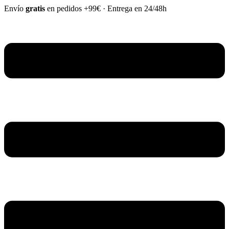
Ir
Envío
gratis
en pedidos +99€
·
Entrega en 24/48h
al
contenido