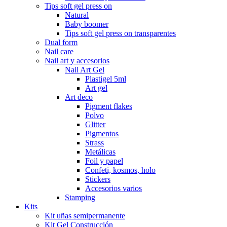
Tips soft gel press on
Natural
Baby boomer
Tips soft gel press on transparentes
Dual form
Nail care
Nail art y accesorios
Nail Art Gel
Plastigel 5ml
Art gel
Art deco
Pigment flakes
Polvo
Glitter
Pigmentos
Strass
Metálicas
Foil y papel
Confeti, kosmos, holo
Stickers
Accesorios varios
Stamping
Kits
Kit uñas semipermanente
Kit Gel Construcción