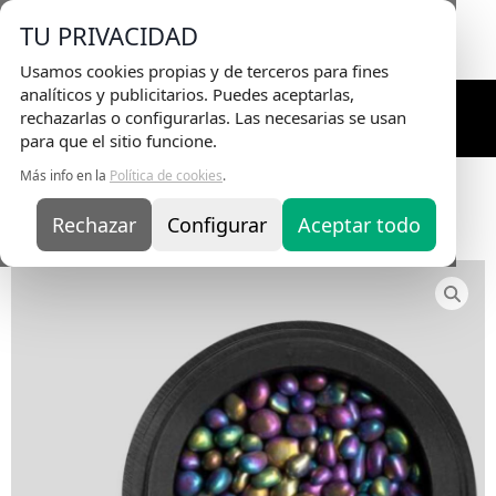
Envio Gratis
en pedidos superiores a 75€ |
TU PRIVACIDAD
Entrega en 24H
Usamos cookies propias y de terceros para fines
analíticos y publicitarios. Puedes aceptarlas,
rechazarlas o configurarlas. Las necesarias se usan
para que el sitio funcione.
Más info en la
Política de cookies
.
Inicio
/
Nail Art y Accesorios
/
Art
Deco
/
Strass
/ Chamaleon Stone
Rechazar
Configurar
Aceptar todo