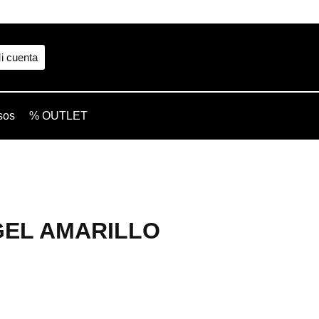
i cuenta
sos
% OUTLET
GEL AMARILLO