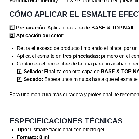
Fórmula eco-friendly
– Envase reciclable con etiquetas v
CÓMO APLICAR EL ESMALTE EFECT
1️⃣
Preparación:
Aplica una capa de
BASE & TOP NAIL
2️⃣
Aplicación del color:
Retira el exceso de producto limpiando el pincel por un 
Aplica el esmalte en
tres pinceladas
: primero en el cen
Contornea el borde libre de la uña para un acabado per
3️⃣
Sellado:
Finaliza con otra capa de
BASE & TOP N
4️⃣
Secado:
Espera unos minutos hasta que el esmalte 
Para una manicura más duradera y profesional, te recome
ESPECIFICACIONES TÉCNICAS
Tipo:
Esmalte tradicional con efecto gel
Formato:
8 ml