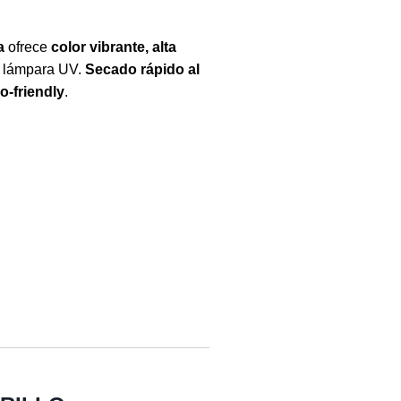
a
ofrece
color vibrante, alta
e lámpara UV.
Secado rápido al
o-friendly
.