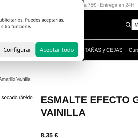
Envio Gratis
en pedidos superiores a 75€ | Entrega en 24H
blicitarios. Puedes aceptarlas,
M
 sitio funcione.
Configurar
Aceptar todo
EQUIPOS
HERRAMIENTAS
PESTAÑAS y CEJAS
Cur
marillo Vainilla
ESMALTE EFECTO 
VAINILLA
8,35
€