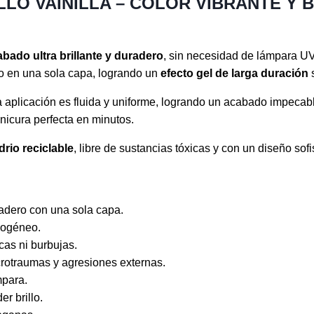
LLO VAINILLA – COLOR VIBRANTE Y 
bado ultra brillante y duradero
, sin necesidad de lámpara U
 en una sola capa, logrando un
efecto gel de larga duración
s
la aplicación es fluida y uniforme, logrando un acabado impecab
icura perfecta en minutos.
drio reciclable
, libre de sustancias tóxicas y con un diseño sofi
radero con una sola capa.
omogéneo.
cas ni burbujas.
rotraumas y agresiones externas.
mpara.
er brillo.