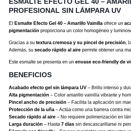
ESMALTE EFECTO GEL 40 – AMARI
PROFESIONAL SIN LÁMPARA UV
El
Esmalte Efecto Gel 40 – Amarillo Vainilla
ofrece un
aca
pigmentación
proporciona un color homogéneo y luminoso
Gracias a su
textura cremosa y su pincel de precisión
, 
Además, su
secado rápido al aire
permite obtener una man
Este esmalte se presenta en un
envase eco-friendly de vi
BENEFICIOS
Acabado efecto gel sin lámpara UV
– Brillo intenso y du
Alta pigmentación
– Color amarillo vainilla vibrante y h
Pincel ancho de precisión
– Facilita la aplicación sin mar
Protección de la uña
– Actúa como una barrera contra mic
Secado rápido al aire
– No requiere polimerización en lá
Larga duración
– Hasta
7 días
sin descascarillarse ni perd