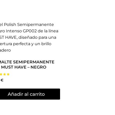
MALTE SEMIPERMANENTE
 MUST HAVE – NEGRO
rado
5
€
Añadir al carrito