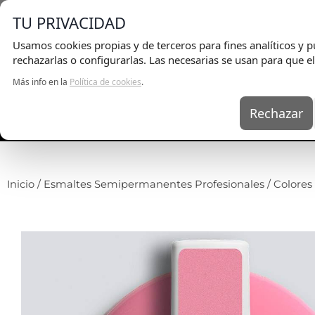
E
TU PRIVACIDAD
Usamos cookies propias y de terceros para fines analíticos y pu
rechazarlas o configurarlas. Las necesarias se usan para que el
Más info en la
Política de cookies
.
Rechazar
UÑAS
KITS
EQ
Inicio
/
Esmaltes Semipermanentes Profesionales
/
Colore