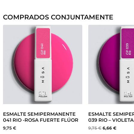
COMPRADOS CONJUNTAMENTE
ESMALTE SEMIPERMANENTE
ESMALTE SEMIP
041 RIO -ROSA FUERTE FLÚOR
039 RIO – VIOLETA
9,75
€
9,75
€
6,66
€