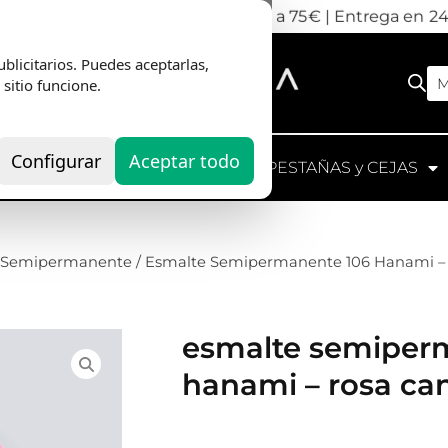
nvio Gratis
en pedidos superiores a 75€ | Entrega en 2
blicitarios. Puedes aceptarlas,
M
 sitio funcione.
Configurar
Aceptar todo
UIPOS
HERRAMIENTAS
PESTAÑAS y CEJAS
s Semipermanente
/ Esmalte Semipermanente 106 Hanami –
esmalte semiper
hanami – rosa ca