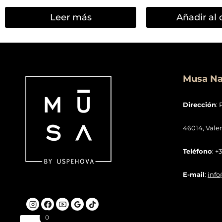
Leer más
Añadir al 
Musa Nai
Dirección
: 
46014, Vale
Teléfono
: +
E-mail
:
inf
0