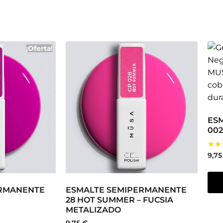
¡Oferta!
ES
002
Valo
9,7
con
5.00
de 5
ERMANENTE
ESMALTE SEMIPERMANENTE
28 HOT SUMMER – FUCSIA
METALIZADO
9,75
€