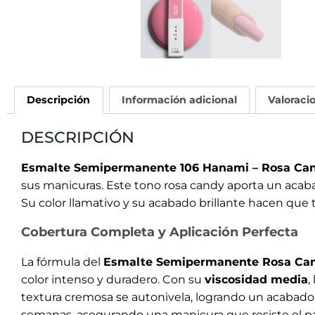
Descripción
Información adicional
Valoraci
DESCRIPCIÓN
Esmalte Semipermanente 106 Hanami – Rosa Ca
sus manicuras. Este tono rosa candy aporta un acabad
Su color llamativo y su acabado brillante hacen que 
Cobertura Completa y Aplicación Perfecta
La fórmula del
Esmalte Semipermanente Rosa Ca
color intenso y duradero. Con su
viscosidad media
,
textura cremosa se autonivela, logrando un acabado l
semanas, asegurando una manicura que resiste el p