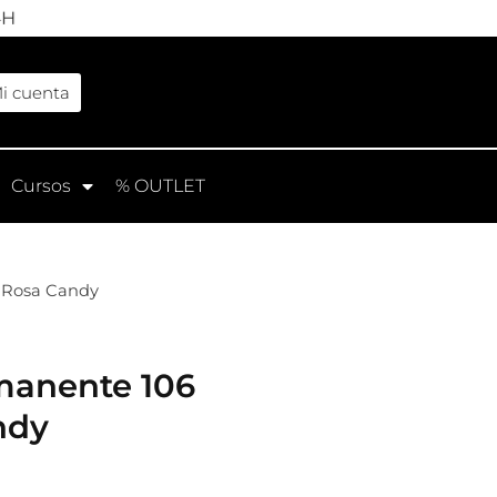
4H
i cuenta
Cursos
% OUTLET
 Rosa Candy
manente 106
ndy