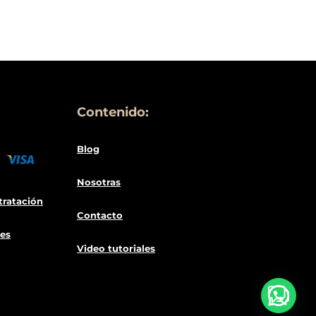
Contenido:
Blog
Nosotras
tratació
n
Contacto
es
Video tutoriales