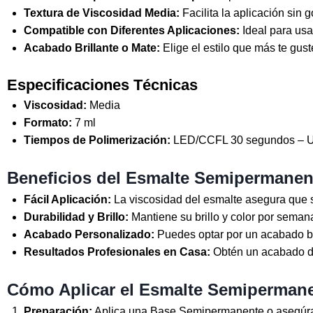
Textura de Viscosidad Media:
Facilita la aplicación sin 
Compatible con Diferentes Aplicaciones:
Ideal para usa
Acabado Brillante o Mate:
Elige el estilo que más te gu
Especificaciones Técnicas
Viscosidad:
Media
Formato:
7 ml
Tiempos de Polimerización:
LED/CCFL 30 segundos – U
Beneficios del Esmalte Semipermanen
Fácil Aplicación:
La viscosidad del esmalte asegura que s
Durabilidad y Brillo:
Mantiene su brillo y color por sema
Acabado Personalizado:
Puedes optar por un acabado bri
Resultados Profesionales en Casa:
Obtén un acabado di
Cómo Aplicar el Esmalte Semipermane
Preparación:
Aplica una Base Semipermanente o asegúrate 