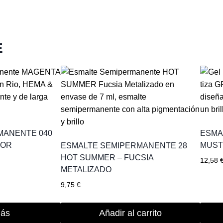
E
MANENTE 040
ESMA
ÚOR
MUST
ESMALTE SEMIPERMANENTE 28
HOT SUMMER – FUCSIA
12,58
METALIZADO
9,75
€
más
Añadir al carrito