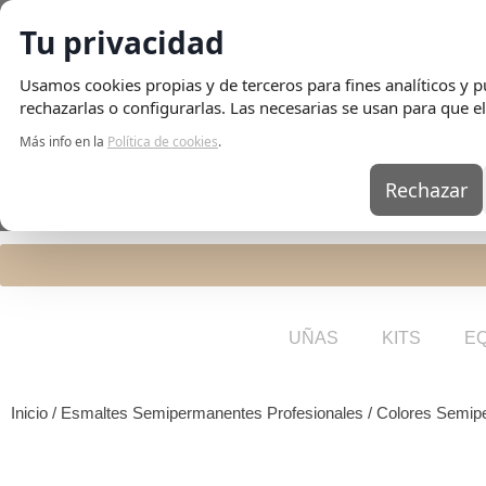
Tu privacidad
Envio Gratis
en pedidos superiores a 75€ | Entrega en 24H
Usamos cookies propias y de terceros para fines analíticos y pu
rechazarlas o configurarlas. Las necesarias se usan para que el
Más info en la
Política de cookies
.
Rechazar
UÑAS
KITS
E
Inicio
/
Esmaltes Semipermanentes Profesionales
/
Colores Semip