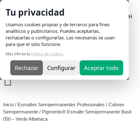
Tu privacidad
Envio Gratis
en pedidos superiores a 75€ | Entrega en 24H
Usamos cookies propias y de terceros para fines
analíticos y publicitarios. Puedes aceptarlas,
rechazarlas o configurarlas. Las necesarias se usan
para que el sitio funcione.
Más info en la
Política de cookies
.
Rechazar
Configurar
Aceptar todo
Inicio
/
Esmaltes Semipermanentes Profesionales
/
Colores
Semipermanente
/ Pigmentix® Esmalte Semipermanente Basil
050 – Verde Albahaca