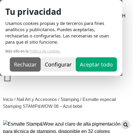
Tu privacidad
Envio Gratis
en pedidos superiores a 75€ | Entrega en 24H
Usamos cookies propias y de terceros para fines
analíticos y publicitarios. Puedes aceptarlas,
rechazarlas o configurarlas. Las necesarias se usan
para que el sitio funcione.
Más info en la
Política de cookies
.
Rechazar
Configurar
Aceptar todo
Inicio
/
Nail Art y Accesorios
/
Stamping
/ Esmalte especial
Stamping STAMP&WOW 08 – Azul bebé