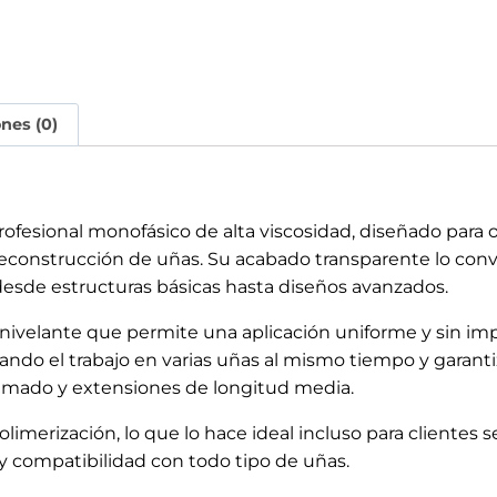
ones (0)
Apúntate a nuestra
ofesional monofásico de alta viscosidad, diseñado para of
NEWSLETTER
reconstrucción de uñas. Su acabado transparente lo con
o, desde estructuras básicas hasta diseños avanzados.
y recibirás un 10% de
descuento
ivelante que permite una aplicación uniforme y sin impe
litando el trabajo en varias uñas al mismo tiempo y gara
n limado y extensiones de longitud media.
imerización, lo que lo hace ideal incluso para clientes s
y compatibilidad con todo tipo de uñas.
Acepto el tratamiento de mis datos. SIMAU SL
tratará tus datos con la finalidad de mantenerte