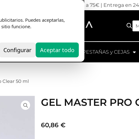
nvio Gratis
en pedidos superiores a 75€ | Entrega en 2
blicitarios. Puedes aceptarlas,
M
 sitio funcione.
Configurar
Aceptar todo
UIPOS
HERRAMIENTAS
PESTAÑAS y CEJAS
o Clear 50 ml
GEL MASTER PRO 
60,86
€