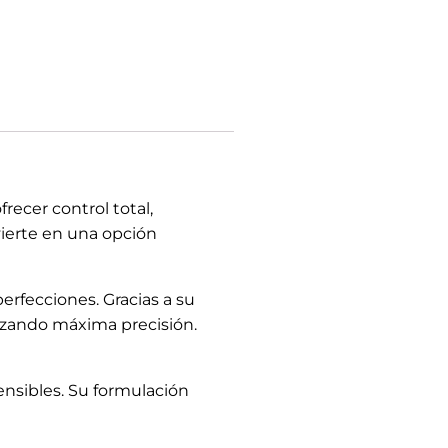
recer control total,
vierte en una opción
rfecciones. Gracias a su
ntizando máxima precisión.
ensibles. Su formulación