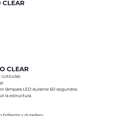
O CLEAR
informada acerca de noticias, promociones y
novedades sobre musanailspain.com. Más
información en nuestra
Política de privacidad *
Enviar
RO CLEAR
 cutículas.
p.
 en lámpara LED durante 60 segundos.
r la estructura.
o brillante y duradero.