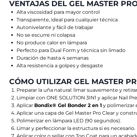
VENTAJAS DEL GEL MASTER PR
Alta viscosidad para mayor control
Transparente, ideal para cualquier técnica
Autonivelante y fácil de trabajar
No se escurre ni colapsa
No produce calor en lámpara
Perfecto para Dual Form y técnica sin limado
Duración de hasta 4 semanas
Alta resistencia a golpes y desgaste
CÓMO UTILIZAR GEL MASTER P
Preparar la uña natural: limar suavemente y retirar
Limpiar con ONE SOLUTION 3IN1 y aplicar Nail Pre
Aplicar
Bondix® Gel Bonder 2 en 1
y polimerizar
Aplicar una capa de Gel Master Pro Clear y construi
Polimerizar en lámpara LED (90 segundos).
Limar y perfeccionar la estructura si es necesario.
Aplicar color o sellar con Top Coat para un acabad