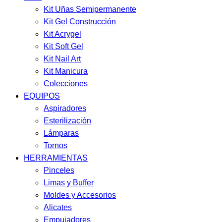
Kit Uñas Semipermanente
Kit Gel Construcción
Kit Acrygel
Kit Soft Gel
Kit Nail Art
Kit Manicura
Colecciones
EQUIPOS
Aspiradores
Esterilización
Lámparas
Tornos
HERRAMIENTAS
Pinceles
Limas y Buffer
Moldes y Accesorios
Alicates
Empujadores