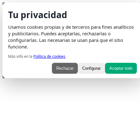
Saltar al contenido
Tu privacidad
Envio Gratis
en pedidos superiores a 75€ | Entrega en 24H
Usamos cookies propias y de terceros para fines analíticos
Whatsapp
Envelope
Instagram
Tiktok
y publicitarios. Puedes aceptarlas, rechazarlas o
configurarlas. Las necesarias se usan para que el sitio
funcione.
Más info en la
Política de cookies
.
Rechazar
Configurar
Aceptar todo