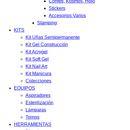
Confeti, Kosmos, Holo
Stickers
Accesorios Varios
Stamping
KITS
Kit Uñas Semipermanente
Kit Gel Construcción
Kit Acrygel
Kit Soft Gel
Kit Nail Art
Kit Manicura
Colecciones
EQUIPOS
Aspiradores
Esterilización
Lámparas
Tornos
HERRAMIENTAS