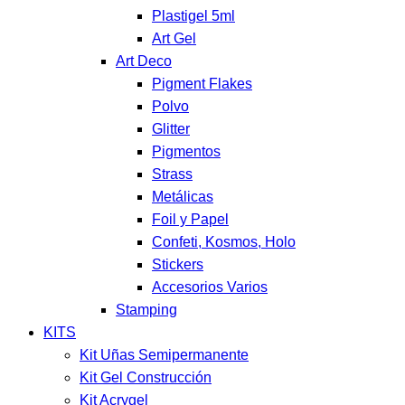
Plastigel 5ml
Art Gel
Art Deco
Pigment Flakes
Polvo
Glitter
Pigmentos
Strass
Metálicas
Foil y Papel
Confeti, Kosmos, Holo
Stickers
Accesorios Varios
Stamping
KITS
Kit Uñas Semipermanente
Kit Gel Construcción
Kit Acrygel