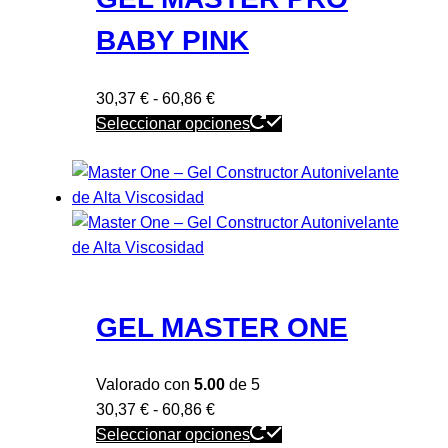
BABY PINK
Rango
30,37
€
-
60,86
€
de
Este
Seleccionar opciones
precios:
producto
desde
tiene
30,37 €
múltiples
hasta
variantes.
60,86 €
Las
opciones
se
GEL MASTER ONE
pueden
elegir
en
Valorado con
5.00
de 5
la
Rango
30,37
€
-
60,86
€
página
de
Este
Seleccionar opciones
de