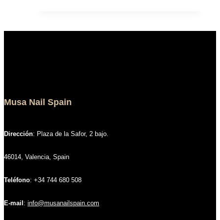
precios:
producto
producto
desde
tiene
30,37 €
múltiples
hasta
variantes.
60,86 €
Las
opciones
se
pueden
Musa Nail Spain
elegir
en
la
Dirección
: Plaza de la Safor, 2 bajo.
página
de
46014, Valencia, Spain
producto
Teléfono
: +34 744 680 508
E-mail
:
info@musanailspain.com