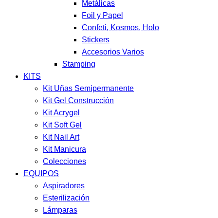
Metálicas
Foil y Papel
Confeti, Kosmos, Holo
Stickers
Accesorios Varios
Stamping
KITS
Kit Uñas Semipermanente
Kit Gel Construcción
Kit Acrygel
Kit Soft Gel
Kit Nail Art
Kit Manicura
Colecciones
EQUIPOS
Aspiradores
Esterilización
Lámparas