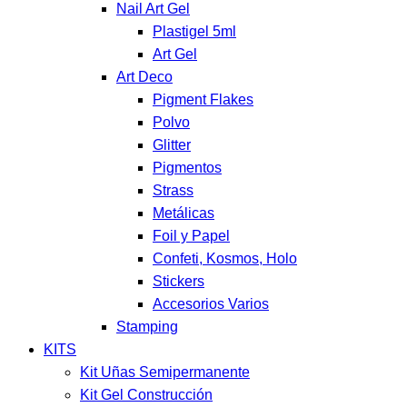
Nail Art Gel
Plastigel 5ml
Art Gel
Art Deco
Pigment Flakes
Polvo
Glitter
Pigmentos
Strass
Metálicas
Foil y Papel
Confeti, Kosmos, Holo
Stickers
Accesorios Varios
Stamping
KITS
Kit Uñas Semipermanente
Kit Gel Construcción