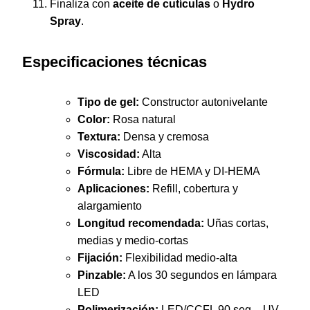
Finaliza con
aceite de cutículas
o
Hydro
Spray
.
Especificaciones técnicas
Tipo de gel:
Constructor autonivelante
Color:
Rosa natural
Textura:
Densa y cremosa
Viscosidad:
Alta
Fórmula:
Libre de HEMA y DI-HEMA
Aplicaciones:
Refill, cobertura y
alargamiento
Longitud recomendada:
Uñas cortas,
medias y medio-cortas
Fijación:
Flexibilidad medio-alta
Pinzable:
A los 30 segundos en lámpara
LED
Polimerización:
LED/CCFL 90 seg – UV