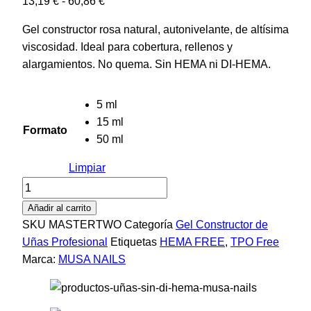
Rango
13,19
€
-
60,86
€
de
Gel constructor rosa natural, autonivelante, de altísima
precios:
viscosidad. Ideal para cobertura, rellenos y
desde
alargamientos. No quema. Sin HEMA ni DI-HEMA.
13,19 €
hasta
5 ml
60,86 €
15 ml
Formato
50 ml
Limpiar
Gel
Master
Añadir al carrito
Two
SKU
MASTERTWO
Categoría
Gel Constructor de
cantidad
Uñas Profesional
Etiquetas
HEMA FREE
,
TPO Free
Marca:
MUSA NAILS