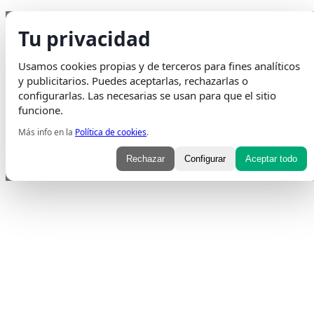
Saltar
Envio Gratis
en pedidos superiores a 75€ | Entrega en 24H
Tu privacidad
al
Whatsapp
Envelope
Instagram
Tiktok
contenido
Usamos cookies propias y de terceros para fines analíticos
y publicitarios. Puedes aceptarlas, rechazarlas o
configurarlas. Las necesarias se usan para que el sitio
funcione.
Más info en la
Política de cookies
.
Rechazar
Configurar
Aceptar todo