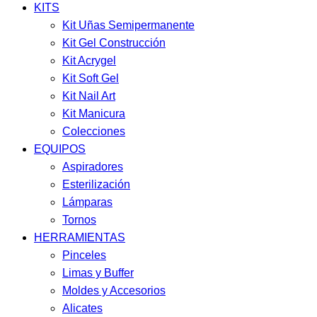
KITS
Kit Uñas Semipermanente
Kit Gel Construcción
Kit Acrygel
Kit Soft Gel
Kit Nail Art
Kit Manicura
Colecciones
EQUIPOS
Aspiradores
Esterilización
Lámparas
Tornos
HERRAMIENTAS
Pinceles
Limas y Buffer
Moldes y Accesorios
Alicates