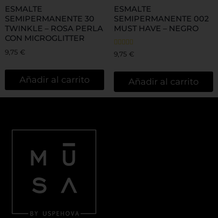
ESMALTE
ESMALTE
SEMIPERMANENTE 30
SEMIPERMANENTE 002
TWINKLE – ROSA PERLA
MUST HAVE – NEGRO
CON MICROGLITTER
9,75
€
Valorado
9,75
€
con
5.00
de 5
Añadir al carrito
Añadir al carrito