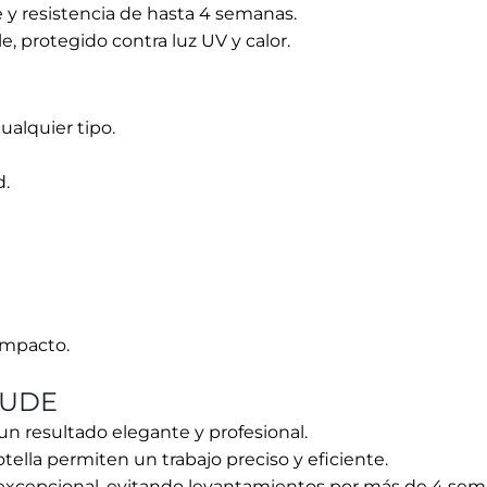
ompacto.
NUDE
n resultado elegante y profesional.
otella permiten un trabajo preciso y eficiente.
excepcional, evitando levantamientos por más de 4 sem
omo coberturas y alargamientos pequeños.
roteger el producto.
EL NUDE
ima de grano 240.