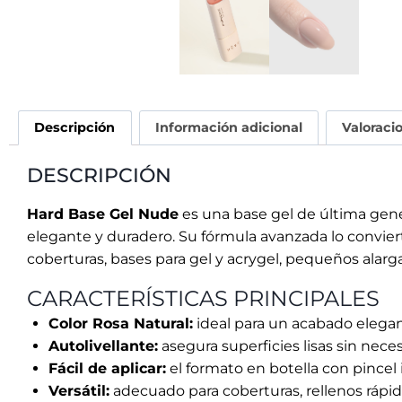
coberturas, bases para gel y acrygel, pequeños alarg
CARACTERÍSTICAS PRINCIPALES
Color Rosa Natural:
ideal para un acabado elegan
Autolivellante:
asegura superficies lisas sin nece
Fácil de aplicar:
el formato en botella con pincel 
Versátil:
adecuado para coberturas, rellenos rápi
Durabilidad:
garantiza una adherencia impecable 
Eco-friendly:
envase sostenible de vidrio reciclabl
ESPECIFICACIONES TÉCNICAS
Uso recomendado:
apto para uñas naturales de c
Viscosidad:
media.
Flexibilidad:
baja, para mayor rigidez y durabilida
Longitud de uñas:
corto y mediano.
Tiempos de curado:
LED (48W): 60 segundos.
UV: 120 segundos.