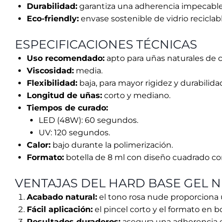
Calor:
bajo durante la polimerización.
Formato:
botella de 8 ml con diseño cuadrado c
VENTAJAS DEL HARD BASE GEL 
Acabado natural:
el tono rosa nude proporciona u
Fácil aplicación:
el pincel corto y el formato en b
Resultados duraderos:
asegura una adherencia 
Versatilidad:
perfecto para diversas técnicas, c
Sostenibilidad:
envase ecológico diseñado para p
CÓMO UTILIZAR EL HARD BASE G
Preparación de la uña natural
•Realizar una preparación mecánica con una l
•Limpiar la uña con One Solution 3 en 1.
•Deshidratar con Nail Prep.
Adhesión