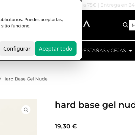
nvio Gratis
en pedidos superiores a 75€ | Entrega en 2
hard base gel nu
blicitarios. Puedes aceptarlas,
M
 sitio funcione.
19,30
€
Configurar
Aceptar todo
UIPOS
HERRAMIENTAS
PESTAÑAS y CEJAS
Hard Base Gel Nude
es una base 
ideal para coberturas, rellenos r
Proporciona resultados elegantes
Añadir al carrito
SKU
HBN
Categorías
Bases de Gel
,
Bases y Tops para U