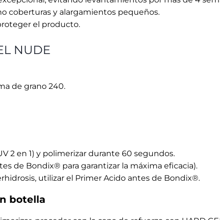
UV 2 en 1) y polimerizar durante 60 segundos.
ntes de Bondix®️ para garantizar la máxima eficacia).
hidrosis, utilizar el Primer Acido antes de Bondix®️.
n botella
limerizar, proceder con la capa de refuerzo con HARD GE
 90 segundos.
48 W.
 de grano 240, creando un ligero grosor en la punta.
vita que se levanten, incluso en las zonas de mayor estré