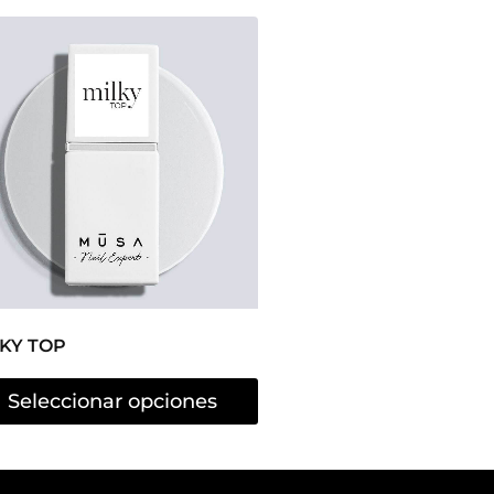
KY TOP
Seleccionar opciones
Contenido:
Blog
Nosotras
tratació
n
Contacto
es
Video tutoriales