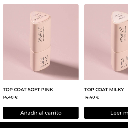
TOP COAT SOFT PINK
TOP COAT MILKY
14,40
€
14,40
€
Añadir al carrito
Leer 
Musa Nai
Dirección
: 
46014, Vale
Teléfono
: +
E-mail
:
inf