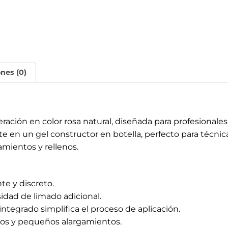
amientos y rellenos.
te y discreto.
sidad de limado adicional.
integrado simplifica el proceso de aplicación.
dos y pequeños alargamientos.
y resistencia de hasta 4 semanas.
e, protegido contra luz UV y calor.
ualquier tipo.
d.