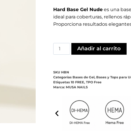
Etiquetas
10 FREE
,
TPO Free
Marca:
MUSA NAILS
ones (0)
ración en color rosa natural, diseñada para profesional
te en un gel constructor en botella, perfecto para técni