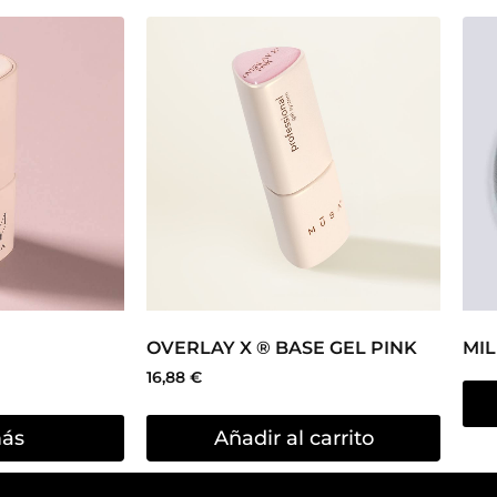
OVERLAY X ® BASE GEL PINK
MIL
16,88
€
más
Añadir al carrito
l Spain
Métodos de pago:
Plaza de la Safor, 2 bajo.
ncia, Spain
Condiciones generales de con
34 744 680 508
Política de
Privacidad
y Cooki
o@musanailspain.com