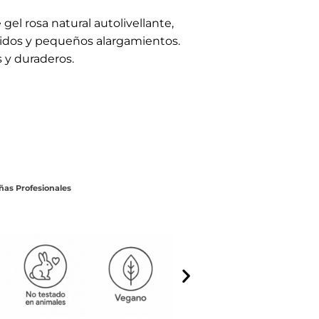
es que buscan un acabado
cas rápidas como