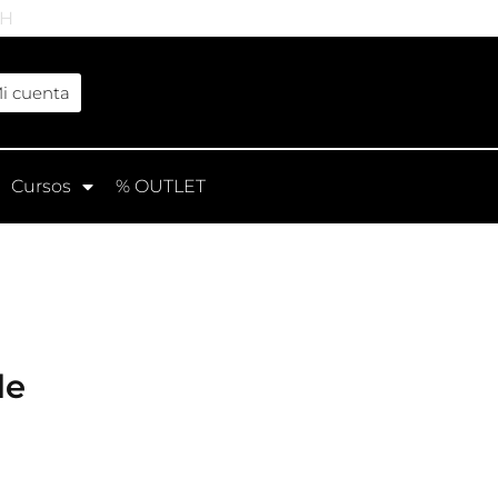
4H
de
i cuenta
Cursos
% OUTLET
gel rosa natural autolivellante,
ápidos y pequeños alargamientos.
 y duraderos.
ñas Profesionales