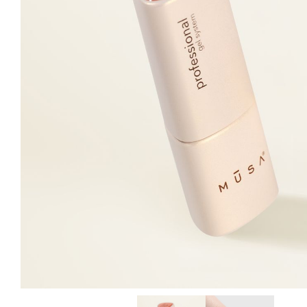
Descripción
Información adicional
Valoraci
DESCRIPCIÓN
Hard Base Gel Nude
es una base gel de última gene
elegante y duradero. Su fórmula avanzada lo convier