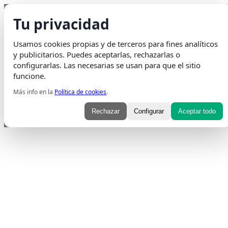
Saltar al contenido
Tu privacidad
Envio Gratis
en pedidos superiores a 75€ | Entrega en 24H
Usamos cookies propias y de terceros para fines analíticos
Whatsapp
Envelope
Instagram
Tiktok
y publicitarios. Puedes aceptarlas, rechazarlas o
configurarlas. Las necesarias se usan para que el sitio
funcione.
Más info en la
Política de cookies
.
Rechazar
Configurar
Aceptar todo