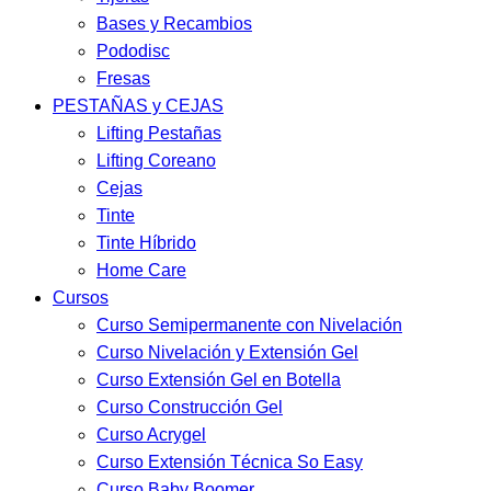
Bases y Recambios
Pododisc
Fresas
PESTAÑAS y CEJAS
Lifting Pestañas
Lifting Coreano
Cejas
Tinte
Tinte Híbrido
Home Care
Cursos
Curso Semipermanente con Nivelación
Curso Nivelación y Extensión Gel
Curso Extensión Gel en Botella
Curso Construcción Gel
Curso Acrygel
Curso Extensión Técnica So Easy
Curso Baby Boomer