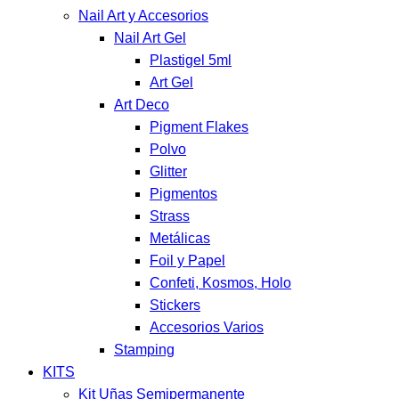
Nail Art y Accesorios
Nail Art Gel
Plastigel 5ml
Art Gel
Art Deco
Pigment Flakes
Polvo
Glitter
Pigmentos
Strass
Metálicas
Foil y Papel
Confeti, Kosmos, Holo
Stickers
Accesorios Varios
Stamping
KITS
Kit Uñas Semipermanente