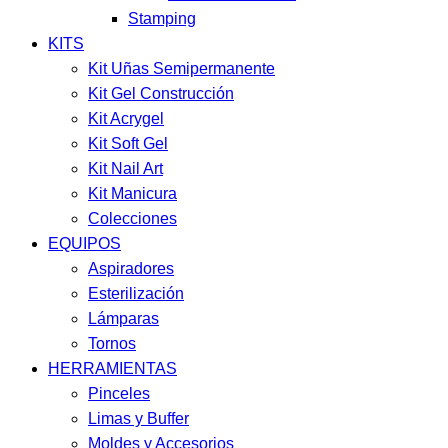
Stamping
KITS
Kit Uñas Semipermanente
Kit Gel Construcción
Kit Acrygel
Kit Soft Gel
Kit Nail Art
Kit Manicura
Colecciones
EQUIPOS
Aspiradores
Esterilización
Lámparas
Tornos
HERRAMIENTAS
Pinceles
Limas y Buffer
Moldes y Accesorios