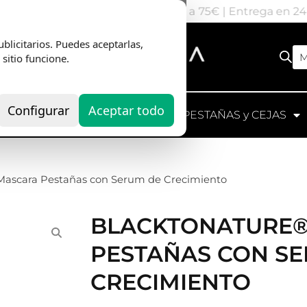
nvio Gratis
en pedidos superiores a 75€ | Entrega en 2
blicitarios. Puedes aceptarlas,
M
 sitio funcione.
Configurar
Aceptar todo
UIPOS
HERRAMIENTAS
PESTAÑAS y CEJAS
Mascara Pestañas con Serum de Crecimiento
BLACKTONATURE
PESTAÑAS CON S
CRECIMIENTO