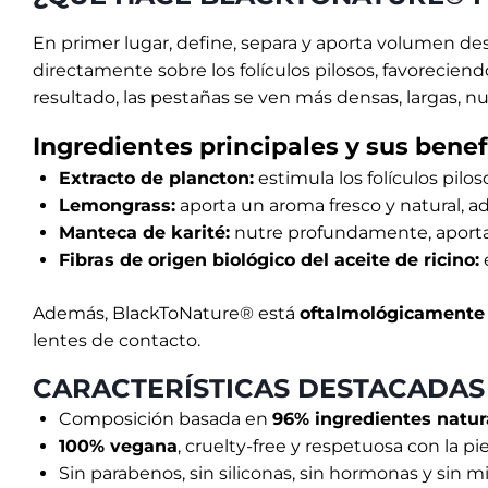
En primer lugar, define, separa y aporta volumen des
directamente sobre los folículos pilosos, favorecien
resultado, las pestañas se ven más densas, largas, n
Ingredientes principales y sus benef
Extracto de plancton:
estimula los folículos pilo
Lemongrass:
aporta un aroma fresco y natural, ad
Manteca de karité:
nutre profundamente, aporta fl
Fibras de origen biológico del aceite de ricino:
Además, BlackToNature® está
oftalmológicamente
lentes de contacto.
CARACTERÍSTICAS DESTACADAS
Composición basada en
96% ingredientes natur
100% vegana
, cruelty-free y respetuosa con la pie
Sin parabenos, sin siliconas, sin hormonas y sin mi