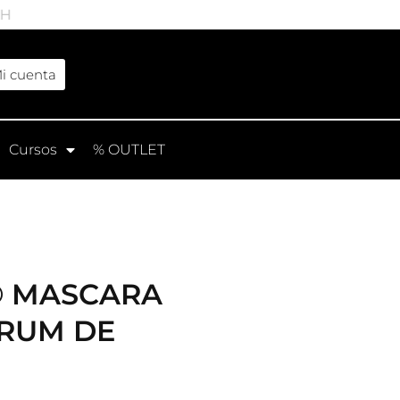
4H
i cuenta
Cursos
% OUTLET
® MASCARA
ERUM DE