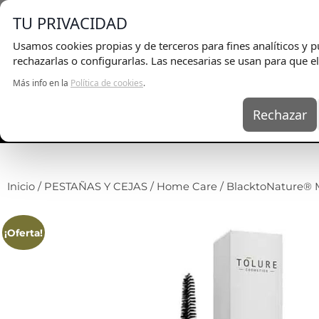
E
TU PRIVACIDAD
Usamos cookies propias y de terceros para fines analíticos y pu
rechazarlas o configurarlas. Las necesarias se usan para que el
Más info en la
Política de cookies
.
Rechazar
UÑAS
KITS
EQ
Inicio
/
PESTAÑAS Y CEJAS
/
Home Care
/ BlacktoNature® 
¡Oferta!