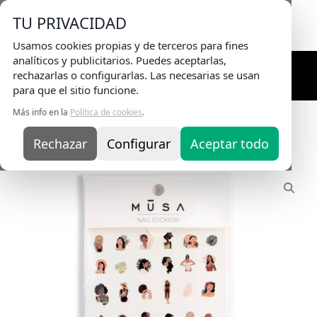
Envio Gratis
en pedidos superiores a 75€ |
TU PRIVACIDAD
Entrega en 24H
Usamos cookies propias y de terceros para fines
analíticos y publicitarios. Puedes aceptarlas,
rechazarlas o configurarlas. Las necesarias se usan
para que el sitio funcione.
Más info en la
Política de cookies
.
Inicio
/
Nail Art y Accesorios
/
Art Deco
/
Stickers
/ Nail
Sticker Abstractal Woman (al agua)
Rechazar
Configurar
Aceptar todo