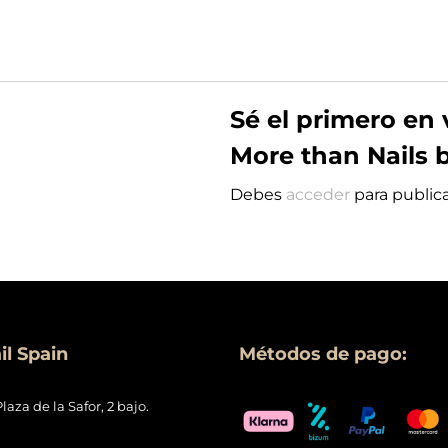
Sé el primero en 
More than Nails 
Debes
acceder
para publica
l Spain
Métodos de pago:
Plaza de la Safor, 2 bajo.