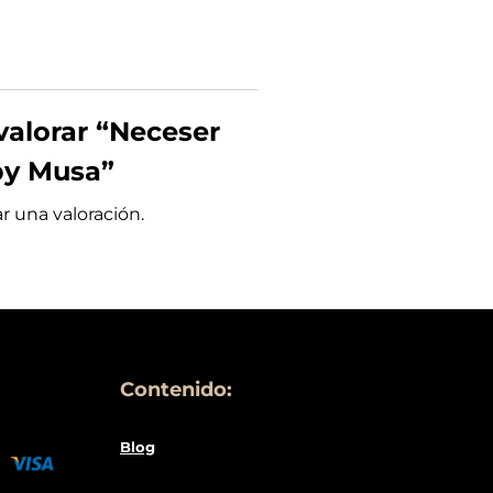
valorar “Neceser
by Musa”
r una valoración.
Contenido:
Blog