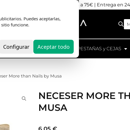
nvio Gratis
en pedidos superiores a 75€ | Entrega en 2
blicitarios. Puedes aceptarlas,
M
 sitio funcione.
Configurar
Aceptar todo
UIPOS
HERRAMIENTAS
PESTAÑAS y CEJAS
eser More than Nails by Musa
NECESER MORE TH
MUSA
6,05
€