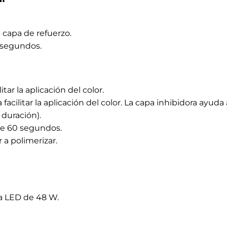
 grano 240, creando un ligero grosor en la punta.
ca y evita levantamientos, asegurando una fijación dura
dio cortas