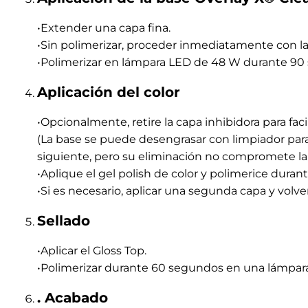
•Acabe ligeramente el borde libre con una lima de
Este paso garantiza una mayor resistencia mecáni
Resultado: fijación óptima de 3-4 semanas.
ESPECIFICACIONES TÉCNICAS
Color:
Rosa carne natural
Viscosidad:
Media
Fórmula:
Flexible, soak-off, autonivelante
Polimerización:
LED/CCFL 90 seg. – UV 120 seg.
Longitud recomendada:
Muy cortas, cortas y me
Conservación:
Entre 5º y 30º
Uso:
Profesional
COMPRADOS CONJUNTAMENTE