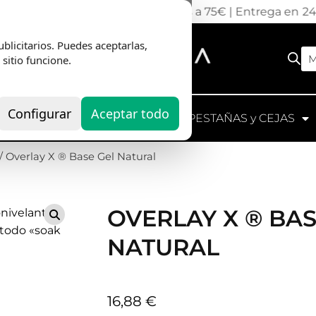
nvio Gratis
en pedidos superiores a 75€ | Entrega en 2
blicitarios. Puedes aceptarlas,
Base Gel rosa carne autonivelante y fl
M
 sitio funcione.
natural. Fácil aplicación y retirada, i
medianas. Uso profesional.
Configurar
Aceptar todo
UIPOS
HERRAMIENTAS
PESTAÑAS y CEJAS
Añadir al carrito
SKU
OVERLAYNA
Categorías
Bases de Gel
,
Bases y Tops para Uñas P
Etiquetas
10 FREE
,
HEMA FREE
,
TPO Free
Marca:
MUSA NAILS