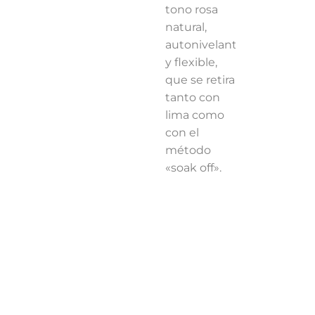
Descripción
Información adicional
Valoraci
DESCRIPCIÓN
DESCRIPCIÓN DEL PRODUCTO
Overlay X ® Base Gel Natural
es una base universal
crear grosor ni rigidez excesiva. Gracias a su
viscosi
comenzando. Su fórmula avanzada ofrece una
adhe
Su textura permite una
aplicación uniforme y sin 
simplemente como capa reforzante. Además, se reti
¿Por qué elegirlo?
Color rosa carne natural que embellece la uña des