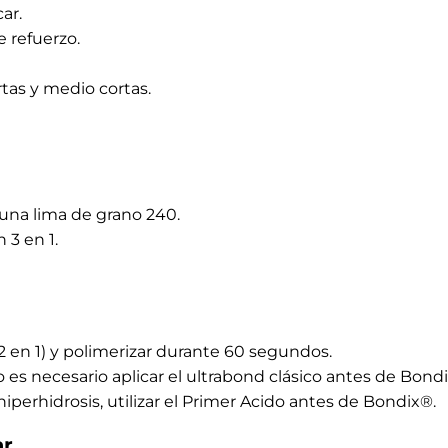
ar
 capa de refuerzo.
 segundos.
tar la aplicación del color.
acilitar la aplicación del color. La capa inhibidora ayuda
duración).
nte 60 segundos.
 a polimerizar.
a LED de 48 W.