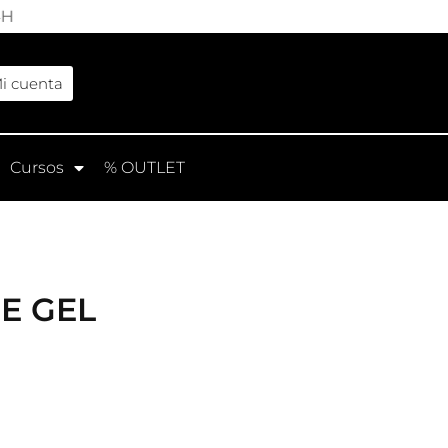
4H
exible para reforzar la uña
i cuenta
deal para uñas muy cortas a
Cursos
% OUTLET
rofesionales