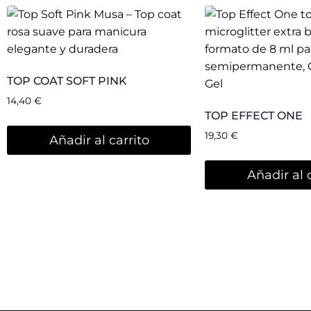
Musa Nai
Dirección
: 
46014, Vale
Teléfono
: +
E-mail
:
inf