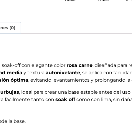
ar.
 refuerzo.
rtas y medio cortas.
una lima de grano 240.
 3 en 1.
2 en 1) y polimerizar durante 60 segundos.
 es necesario aplicar el ultrabond clásico antes de Bondi
iperhidrosis, utilizar el Primer Acido antes de Bondix®.