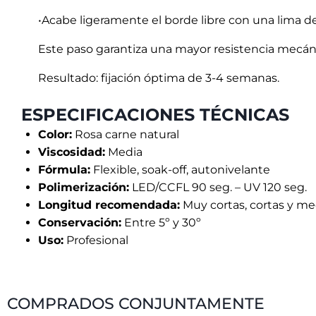
TOP COAT SOFT PINK
14,40
€
TOP EFFECT ONE
19,30
€
Añadir al carrito
Añadir al 