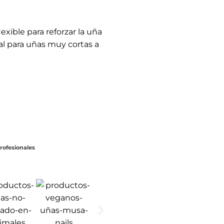
eforzar la uña natural sin
d incluso si estás
duración de la manicura.
o de geles constructores o
 la uña natural.