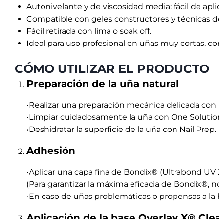
Aplicación de la base Overlay X® Cle
•Extender una capa fina.
•Sin polimerizar, proceder inmediatamente con la
•Polimerizar en lámpara LED de 48 W durante 90
Aplicación del color
•Opcionalmente, retire la capa inhibidora para facili
(La base se puede desengrasar con limpiador para f
siguiente, pero su eliminación no compromete la 
•Aplique el gel polish de color y polimerice dura
•Si es necesario, aplicar una segunda capa y volver
Sellado
•Aplicar el Gloss Top.
•Polimerizar durante 60 segundos en una lámpar
. Acabado