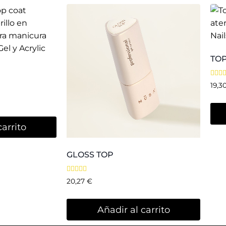
l Spain
Métodos de pago:
Plaza de la Safor, 2 bajo.
Condiciones generales de con
ncia, Spain
Política de
Privacidad
y Cooki
34 744 680 508
o@musanailspain.com
© 2026 Mūsa Nails Spain