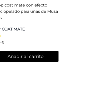
Contenido:
Blog
tratació
n
Nosotras
es
Contacto
Video tutoriales