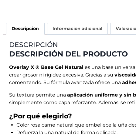
Refuerza la uña natural de forma delicada.
Autonivelante y de viscosidad media: fácil de aplic
Compatible con geles constructores y técnicas de
Fácil retirada con lima o soak off.
Ideal para uso profesional en uñas muy cortas, co
CÓMO UTILIZAR EL PRODUCTO
Preparación de la uña natural
•Realizar una preparación mecánica delicada con 
•Limpiar cuidadosamente la uña con One Solution
•Deshidratar la superficie de la uña con Nail Prep.
Adhesión
•Aplicar una capa fina de Bondix® (Ultrabond UV 
(Para garantizar la máxima eficacia de Bondix®, no
•En caso de uñas problemáticas o propensas a la h