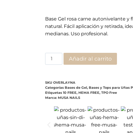
ones (0)
 soak-off con elegante color
rosa carne
, diseñada para r
dad media
y textura
autonivelante
, se aplica con facilida
sión óptima
, evitando levantamientos y prolongando la 
burbujas
, ideal para crear una base estable antes del us
ra fácilmente tanto con
soak off
como con lima, sin dañar
de la base.