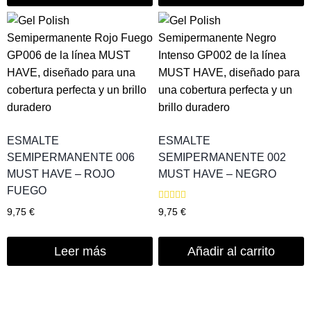
ESMALTE
ESMALTE
SEMIPERMANENTE 006
SEMIPERMANENTE 002
MUST HAVE – ROJO
MUST HAVE – NEGRO
FUEGO
Valorado
9,75
€
9,75
€
con
5.00
de 5
Leer más
Añadir al carrito