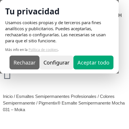
Tu privacidad
Envio Gratis
en pedidos superiores a 75€ | Entrega en 24H
Usamos cookies propias y de terceros para fines
analíticos y publicitarios. Puedes aceptarlas,
rechazarlas o configurarlas. Las necesarias se usan
para que el sitio funcione.
Más info en la
Política de cookies
.
Rechazar
Configurar
Aceptar todo
Inicio
/
Esmaltes Semipermanentes Profesionales
/
Colores
Semipermanente
/ Pigmentix® Esmalte Semipermanente Mocha
031 – Moka