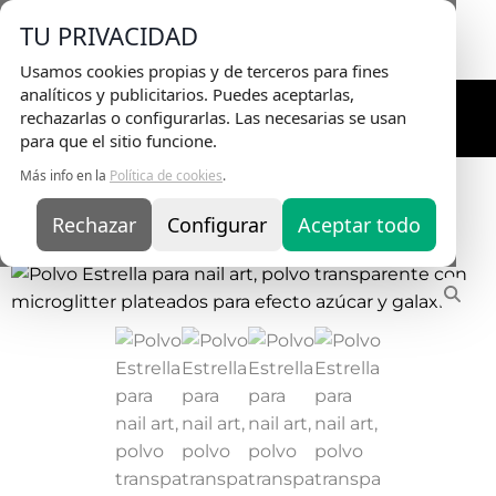
Envio Gratis
en pedidos superiores a 75€ |
TU PRIVACIDAD
Entrega en 24H
Usamos cookies propias y de terceros para fines
analíticos y publicitarios. Puedes aceptarlas,
rechazarlas o configurarlas. Las necesarias se usan
para que el sitio funcione.
Más info en la
Política de cookies
.
Inicio
/
Nail Art y Accesorios
/
Art Deco
/
Polvo
/ Polvo
Estrella
Rechazar
Configurar
Aceptar todo