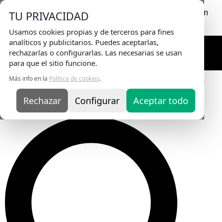
Envio Gratis
en pedidos superiores a 75€ | Entrega en
TU PRIVACIDAD
24H
Usamos cookies propias y de terceros para fines
analíticos y publicitarios. Puedes aceptarlas,
rechazarlas o configurarlas. Las necesarias se usan
para que el sitio funcione.
Más info en la
Política de cookies
.
Inicio
/
Nail Art y Accesorios
/
Art Deco
/
Strass
/ Strass Silver
Mix
Rechazar
Configurar
Aceptar todo