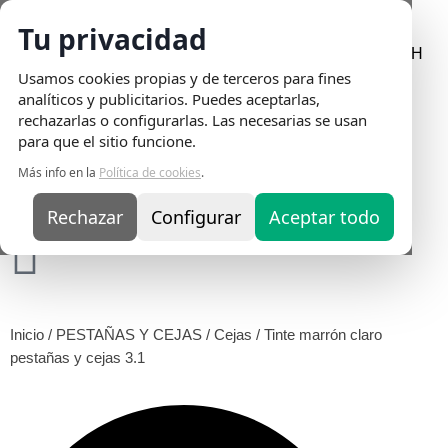
Tu privacidad
Envio Gratis
en pedidos superiores a 75€ | Entrega en 24H
Usamos cookies propias y de terceros para fines
analíticos y publicitarios. Puedes aceptarlas,
rechazarlas o configurarlas. Las necesarias se usan
para que el sitio funcione.
Más info en la
Política de cookies
.
Rechazar
Configurar
Aceptar todo
Inicio
/
PESTAÑAS Y CEJAS
/
Cejas
/ Tinte marrón claro
pestañas y cejas 3.1