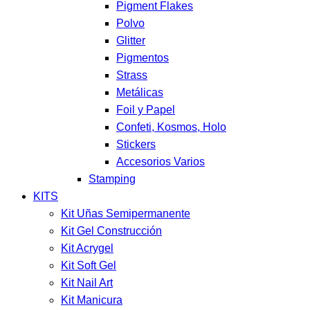
Pigment Flakes
Polvo
Glitter
Pigmentos
Strass
Metálicas
Foil y Papel
Confeti, Kosmos, Holo
Stickers
Accesorios Varios
Stamping
KITS
Kit Uñas Semipermanente
Kit Gel Construcción
Kit Acrygel
Kit Soft Gel
Kit Nail Art
Kit Manicura