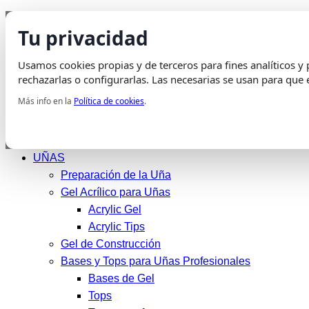
Saltar
Envio Gratis
en pedidos superiores a 75€ | Entrega en 24H
Tu privacidad
al
Whatsapp
Envelope
Instagram
Tiktok
contenido
Usamos cookies propias y de terceros para fines analíticos y p
rechazarlas o configurarlas. Las necesarias se usan para que e
Mi cuenta
Más info en la
Política de cookies
.
UÑAS
Preparación de la Uña
Gel Acrílico para Uñas
Acrylic Gel
Acrylic Tips
Gel de Construcción
Bases y Tops para Uñas Profesionales
Bases de Gel
Tops