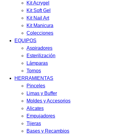
Kit Acrygel
Kit Soft Gel
Kit Nail Art
Kit Manicura
Colecciones
EQUIPOS
Aspiradores
Esterilización
Lámparas
Tornos
HERRAMIENTAS
Pinceles
Limas y Buffer
Moldes y Accesorios
Alicates
Empujadores
Tijeras
Bases y Recambios