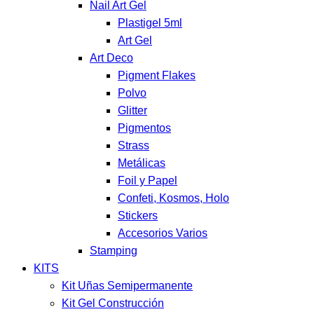
Nail Art Gel
Plastigel 5ml
Art Gel
Art Deco
Pigment Flakes
Polvo
Glitter
Pigmentos
Strass
Metálicas
Foil y Papel
Confeti, Kosmos, Holo
Stickers
Accesorios Varios
Stamping
KITS
Kit Uñas Semipermanente
Kit Gel Construcción