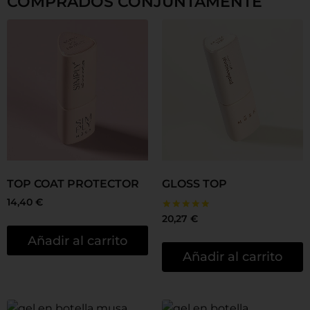
COMPRADOS CONJUNTAMENTE
TOP COAT PROTECTOR
GLOSS TOP
14,40
€
Valorado
20,27
€
con
5.00
Añadir al carrito
de 5
Añadir al carrito