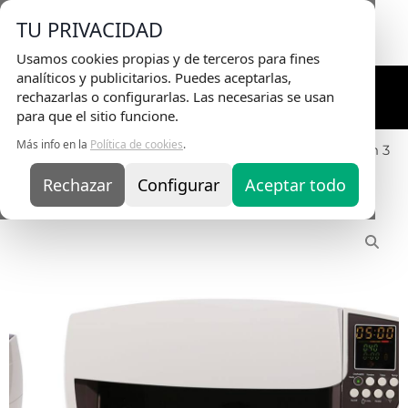
Envio Gratis
en pedidos superiores a 75€ |
TU PRIVACIDAD
Entrega en 24H
Usamos cookies propias y de terceros para fines
analíticos y publicitarios. Puedes aceptarlas,
rechazarlas o configurarlas. Las necesarias se usan
para que el sitio funcione.
Más info en la
Política de cookies
.
Inicio
/
EQUIPOS
/
Esterilización
/ Ultrasonidos Codyson 3
L.
Rechazar
Configurar
Aceptar todo