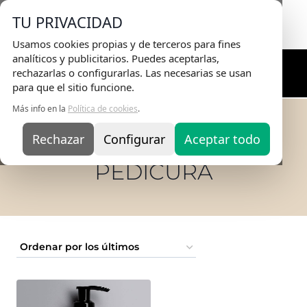
Envio Gratis
en pedidos superiores a 75€ |
TU PRIVACIDAD
Entrega en 24H
Usamos cookies propias y de terceros para fines
analíticos y publicitarios. Puedes aceptarlas,
rechazarlas o configurarlas. Las necesarias se usan
para que el sitio funcione.
Más info en la
Política de cookies
.
Rechazar
Configurar
Aceptar todo
Inicio
/
TIENDA ONLINE
/
pedicura
PEDICURA